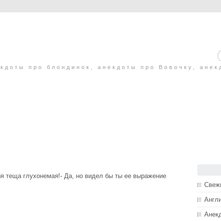
кдоты про блондинок, анекдоты про Вовочку, анек
ебя теща глухонемая!- Да, но видел бы ты ее выражение
Свеж
Англ
Анек