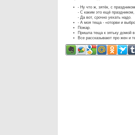
- Ну что ж, зятёк, с празднико
- С каким это ещё праздником
- Да вот, срочно уехать надо.
- А моя теща - «оторви и выбр
Пожар.
Пришла теща к зятьку домой в 
Все рассказывают про жен и т