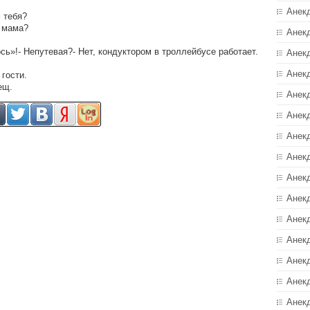
Анек
м тебя?
, мама?
Анек
ось»!- Непутевая?- Нет, кондуктором в троллейбусе работает.
Анек
Анек
гости.
ещ.
Анек
Анекд
Анек
Анек
Анек
Анек
Анек
Анек
Анек
Анек
Анек