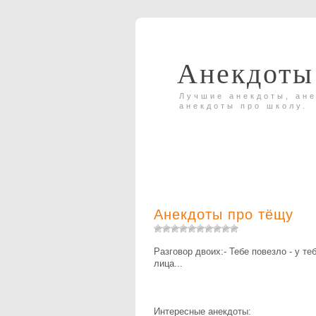
Анекдоты
Лучшие анекдоты, ане
анекдоты про школу.
Анекдоты про тёщу
Разговор двоих:- Тебе повезло - у т
лица...
Интересные анекдоты: