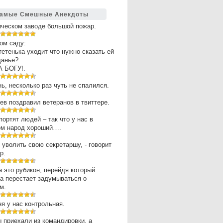
амые Смешные Анекдоты
ическом заводе большой пожар.
ом саду:
 тетенька уходит что нужно сказать ей
щанье?
А БОГУ!.
нь, несколько раз чуть не спалился.
в поздравил ветеранов в твиттере.
портят людей – так что у нас в
ом народ хороший….
 уволить свою секретаршу, - говорит
р.
 это рубикон, перейдя который
а перестает задумываться о
м.
ня у нас контрольная.
 приехали из командировки, а