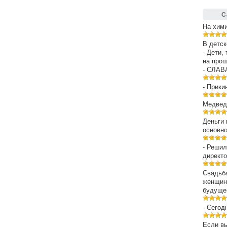
С
На хим
В детск
- Дети,
на про
- СЛАВ
- Прики
Медведе
Деньги 
основн
- Решил
директо
Свадьба
женщин
будуще
- Сегод
Если вы