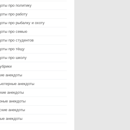
доты про политику
оты про работу
оты про рыбалку и охоту
доты про семью
доты про студентов
доты про тёщу
доты про школу
убрики
кие анекдоты
ьютерные анекдоты
ткие анекдоты
рные анекдоты
ские анекдоты
ые анекдоты