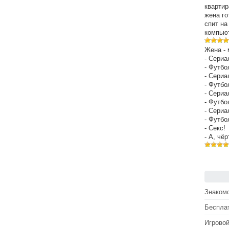
квартир
жена го
спит на
компьют
Жена - 
- Сериа
- Футбо
- Сериа
- Футбо
- Сериа
- Футбо
- Сериа
- Футбо
- Секс!
- А, чё
Знакомс
Беспла
Игрово