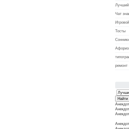
Лучший
Чат зна
Игровой
Тосты
Сонник
Афори
типогр
ремонт
Анекдо
Анекдот
Анекдот
Анекдот
Анекдот