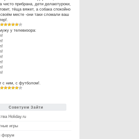
а чисто прибрана, дети делаютуроки,
товит, тёща вяжет, а собака спокойно
 своём месте -они таки сломали ваш
ер!.
мужу у телевизора:
л!
л!
л!
л!
л!
л!
л!
л!
рт с ним, с футболом!.
Советуем Зайти
тва Holiday.ru
тные игры
й форум