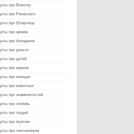
доты про Вовочку
доты про Ржевского
доты про Штирлица
доты про армию
доты про блондинок
оты про деньги
доты про детей
доты про евреев
доты про женщин
доты про животных
доты про знаменитостей
доты про любовь
доты про людей
доты про мужчин
доты про пенсионеров