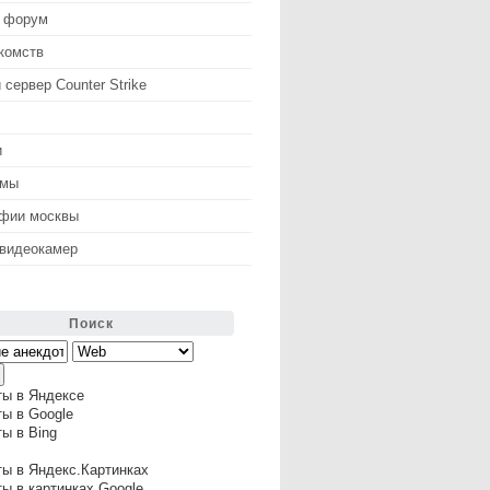
 форум
комств
 сервер Counter Strike
и
змы
афии москвы
 видеокамер
Поиск
ты в Яндексе
ы в Google
ы в Bing
ы в Яндекс.Картинках
ы в картинках Google