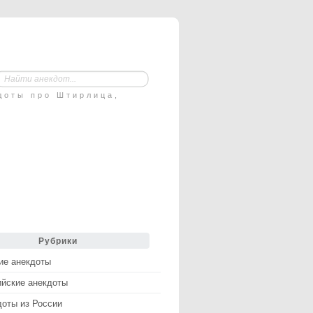
доты про Штирлица,
Рубрики
ие анекдоты
ийские анекдоты
доты из России