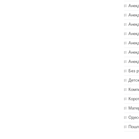
Анек
Анекд
Анекд
Анек
Анек
Анек
Анек
Без р
Детс
Комп
Коро
Мате
Одес
Пошл