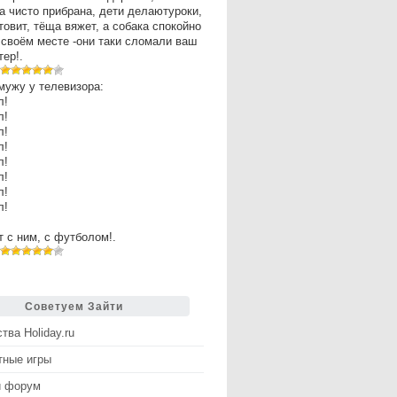
а чисто прибрана, дети делаютуроки,
товит, тёща вяжет, а собака спокойно
 своём месте -они таки сломали ваш
ер!.
мужу у телевизора:
л!
л!
л!
л!
л!
л!
л!
л!
рт с ним, с футболом!.
Советуем Зайти
тва Holiday.ru
тные игры
й форум