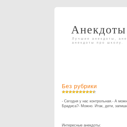
Анекдоты
Лучшие анекдоты, ане
анекдоты про школу.
Без рубрики
- Сегодня у нас контрольная.- А мо
Брадиса?- Можно. Итак, дети, запиши
Интересные анекдоты: