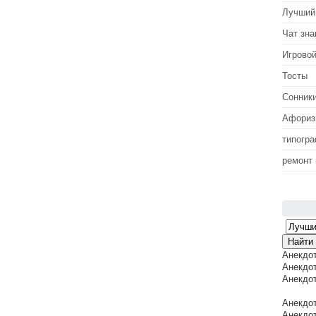
Лучший
Чат зна
Игровой
Тосты
Сонник
Афори
типогр
ремонт
Анекдо
Анекдот
Анекдот
Анекдот
Анекдот