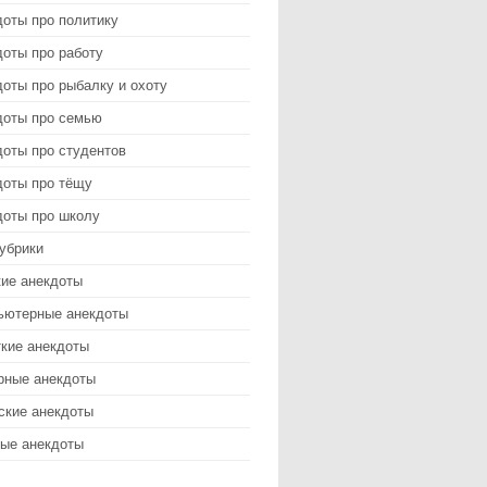
доты про политику
оты про работу
оты про рыбалку и охоту
доты про семью
доты про студентов
доты про тёщу
доты про школу
убрики
кие анекдоты
ьютерные анекдоты
ткие анекдоты
рные анекдоты
ские анекдоты
ые анекдоты