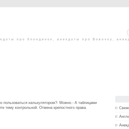
кдоты про блондинок, анекдоты про Вовочку, анек
жно пользоваться калькулятором?- Можно.- А таблицами
те тему контрольной. Отмена крепостного права.
Свеж
Англ
Анек