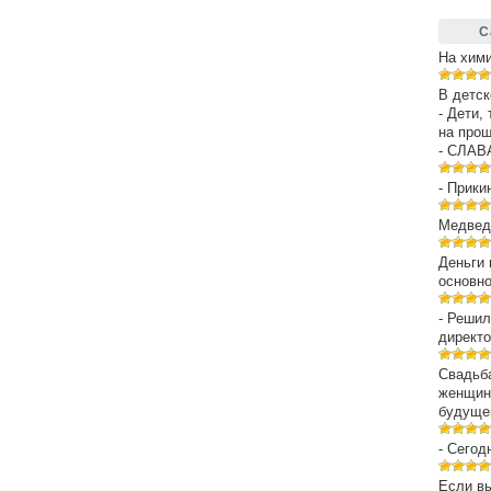
С
На хим
В детск
- Дети,
на про
- СЛАВ
- Прики
Медведе
Деньги 
основн
- Решил
директо
Свадьба
женщин
будуще
- Сегод
Если вы