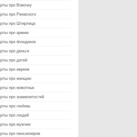
доты про Вовочку
доты про Ржевского
доты про Штирлица
доты про армию
доты про блондинок
оты про деньги
доты про детей
доты про евреев
доты про женщин
доты про животных
доты про знаменитостей
доты про любовь
доты про людей
доты про мужчин
доты про пенсионеров