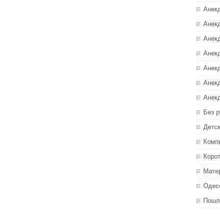
Анек
Анекд
Анекд
Анек
Анек
Анек
Анек
Без р
Детс
Комп
Коро
Мате
Одес
Пошл