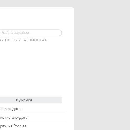
доты про Штирлица,
Рубрики
ие анекдоты
ийские анекдоты
доты из России