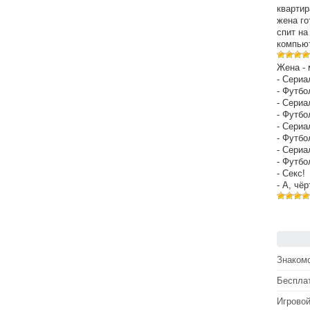
квартир
жена го
спит на
компьют
Жена - 
- Сериа
- Футбо
- Сериа
- Футбо
- Сериа
- Футбо
- Сериа
- Футбо
- Секс!
- А, чё
Знакомс
Беспла
Игрово