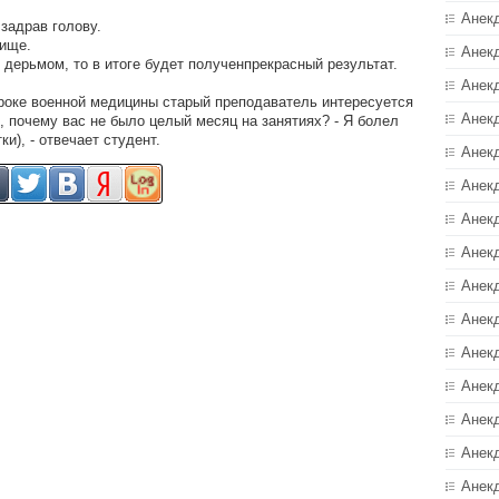
Анек
задрав голову.
ище.
Анек
 дерьмом, то в итоге будет полученпрекрасный результат.
Анек
роке военной медицины старый преподаватель интересуется
Анек
, почему вас не было целый месяц на занятиях? - Я болел
и), - отвечает студент.
Анек
Анекд
Анек
Анек
Анек
Анек
Анек
Анек
Анек
Анек
Анек