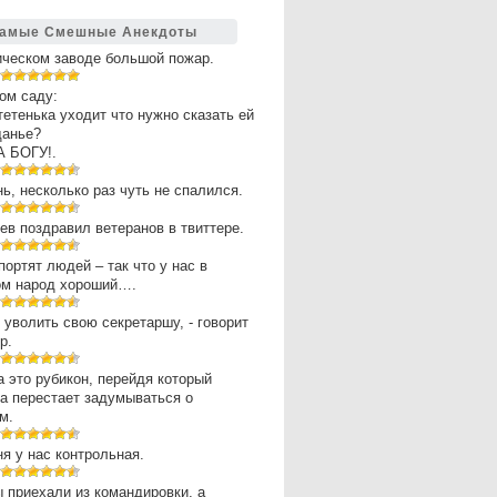
амые Смешные Анекдоты
ическом заводе большой пожар.
ом саду:
 тетенька уходит что нужно сказать ей
щанье?
А БОГУ!.
нь, несколько раз чуть не спалился.
в поздравил ветеранов в твиттере.
портят людей – так что у нас в
ом народ хороший….
 уволить свою секретаршу, - говорит
р.
 это рубикон, перейдя который
а перестает задумываться о
м.
ня у нас контрольная.
 приехали из командировки, а