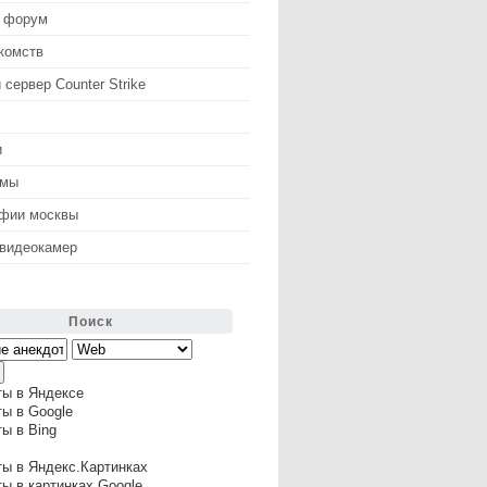
 форум
комств
 сервер Counter Strike
и
змы
афии москвы
 видеокамер
Поиск
ты в Яндексе
ы в Google
ы в Bing
ы в Яндекс.Картинках
ы в картинках Google