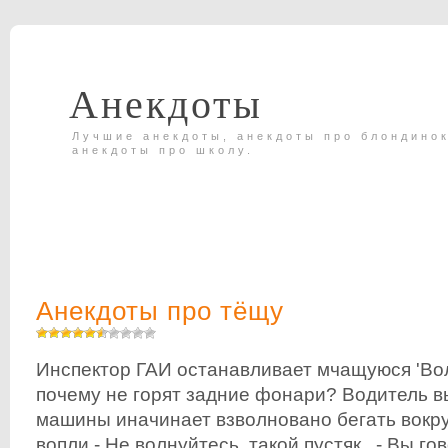
Анекдоты
Лучшие анекдоты, анекдоты про блондинок
анекдоты про школу.
Анекдоты про тёщу
Инспектор ГАИ останавливает мчащуюся 'Волг
почему не горят задние фонари? Водитель в
машины иначинает взволновано бегать вокру
вопли.- Не волнуйтесь, такой пустяк...- Вы го