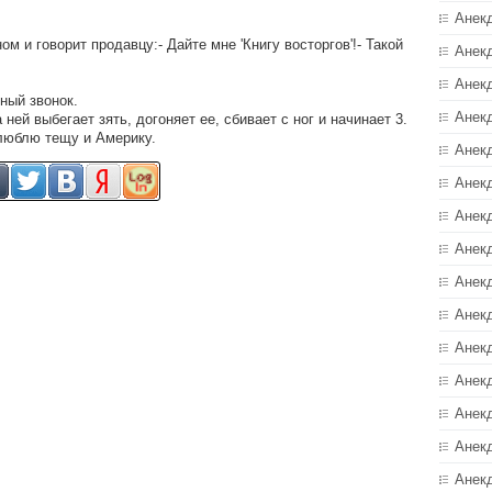
Анек
м и говорит продавцу:- Дайте мне 'Книгу восторгов'!- Такой
Анек
Анек
ный звонок.
Анек
ней выбегает зять, догоняет ее, сбивает с ног и начинает 3.
 люблю тещу и Америку.
Анек
Анекд
Анек
Анек
Анек
Анек
Анек
Анек
Анек
Анек
Анек