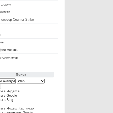
 форум
комств
 сервер Counter Strike
и
змы
афии москвы
 видеокамер
Поиск
ты в Яндексе
ы в Google
ы в Bing
ы в Яндекс.Картинках
ы в картинках Google