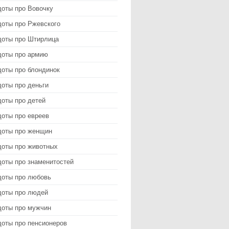
доты про Вовочку
доты про Ржевского
доты про Штирлица
доты про армию
доты про блондинок
оты про деньги
доты про детей
доты про евреев
доты про женщин
доты про животных
доты про знаменитостей
доты про любовь
доты про людей
доты про мужчин
доты про пенсионеров