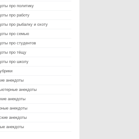
доты про политику
оты про работу
оты про рыбалку и охоту
доты про семью
доты про студентов
доты про тёщу
доты про школу
убрики
кие анекдоты
ьютерные анекдоты
ткие анекдоты
рные анекдоты
ские анекдоты
ые анекдоты