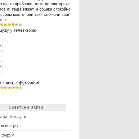
а чисто прибрана, дети делаютуроки,
товит, тёща вяжет, а собака спокойно
 своём месте -они таки сломали ваш
ер!.
мужу у телевизора:
л!
л!
л!
л!
л!
л!
л!
л!
рт с ним, с футболом!.
Советуем Зайти
тва Holiday.ru
тные игры
й форум