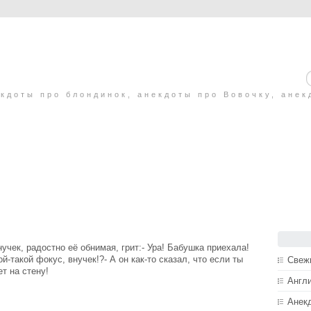
кдоты про блондинок, анекдоты про Вовочку, анек
учек, радостно её обнимая, грит:- Ура! Бабушка приехала!
й-такой фокус, внучек!?- А он как-то сказал, что если ты
Свеж
т на стену!
Англ
Анек