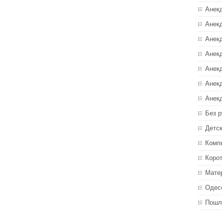
Анек
Анекд
Анекд
Анек
Анек
Анек
Анек
Без р
Детс
Комп
Коро
Мате
Одес
Пошл