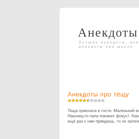
Анекдоты
Лучшие анекдоты, ане
анекдоты про школу.
Анекдоты про тёщу
Теща приехала в гости. Маленький вн
Наконец-то папа покажет фокус!- Како
ещё раз к нам приедешь, то он залезе