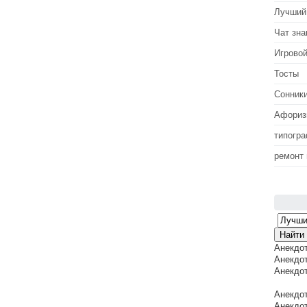
Лучший
Чат зна
Игровой
Тосты
Сонник
Афори
типогр
ремонт
Анекдо
Анекдот
Анекдот
Анекдот
Анекдот