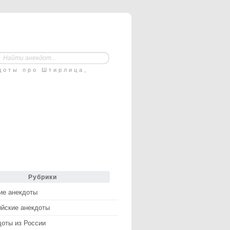
доты про Штирлица,
Рубрики
ие анекдоты
ийские анекдоты
доты из России