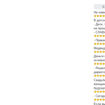
С
На хим
В детск
- Дети,
на про
- СЛАВ
- Прики
Медведе
Деньги 
основн
- Решил
директо
Свадьба
женщин
будуще
- Сегод
Если вы