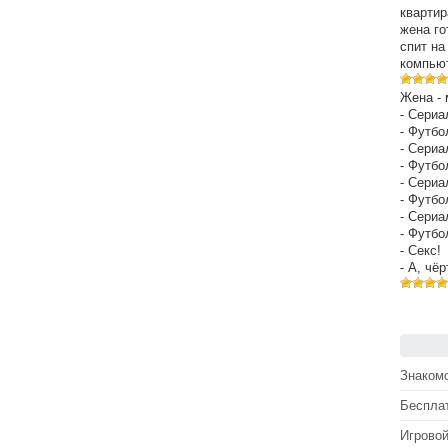
квартир
жена го
спит на
компьют
Жена - 
- Сериа
- Футбо
- Сериа
- Футбо
- Сериа
- Футбо
- Сериа
- Футбо
- Секс!
- А, чё
Знакомс
Беспла
Игрово