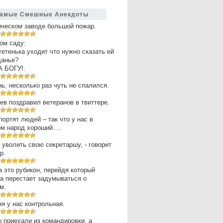
амые Смешные Анекдоты
ическом заводе большой пожар.
ом саду:
 тетенька уходит что нужно сказать ей
щанье?
А БОГУ!.
нь, несколько раз чуть не спалился.
в поздравил ветеранов в твиттере.
портят людей – так что у нас в
ом народ хороший….
 уволить свою секретаршу, - говорит
р.
 это рубикон, перейдя который
а перестает задумываться о
м.
ня у нас контрольная.
 приехали из командировки, а