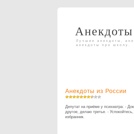
Анекдоты
Лучшие анекдоты, ане
анекдоты про школу.
Анекдоты из России
Депутат на приёме у психиатра: - До
другое, делаю третье. - Успокойтесь
избранник.