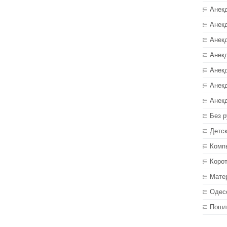
Анек
Анекд
Анекд
Анек
Анек
Анек
Анек
Без р
Детс
Комп
Коро
Мате
Одес
Пошл