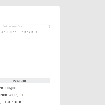
доты про Штирлица,
Рубрики
ие анекдоты
ийские анекдоты
доты из России