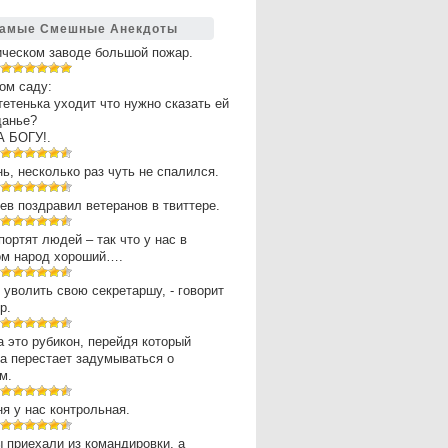
амые Смешные Анекдоты
ическом заводе большой пожар.
ом саду:
 тетенька уходит что нужно сказать ей
щанье?
А БОГУ!.
нь, несколько раз чуть не спалился.
в поздравил ветеранов в твиттере.
портят людей – так что у нас в
ом народ хороший….
 уволить свою секретаршу, - говорит
р.
 это рубикон, перейдя который
а перестает задумываться о
м.
ня у нас контрольная.
 приехали из командировки, а