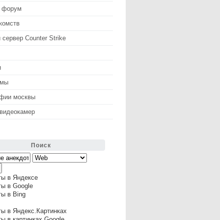
 форум
комств
 сервер Counter Strike
и
змы
афии москвы
 видеокамер
Поиск
ты в Яндексе
ы в Google
ы в Bing
ы в Яндекс.Картинках
ы в картинках Google