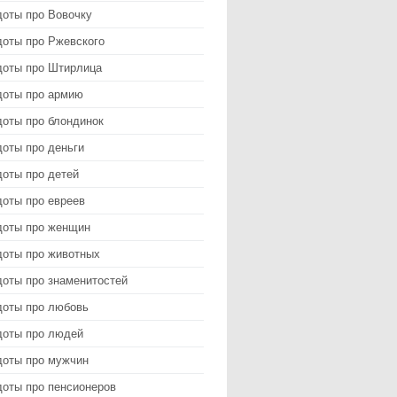
доты про Вовочку
доты про Ржевского
доты про Штирлица
доты про армию
доты про блондинок
оты про деньги
доты про детей
доты про евреев
доты про женщин
доты про животных
доты про знаменитостей
доты про любовь
доты про людей
доты про мужчин
доты про пенсионеров