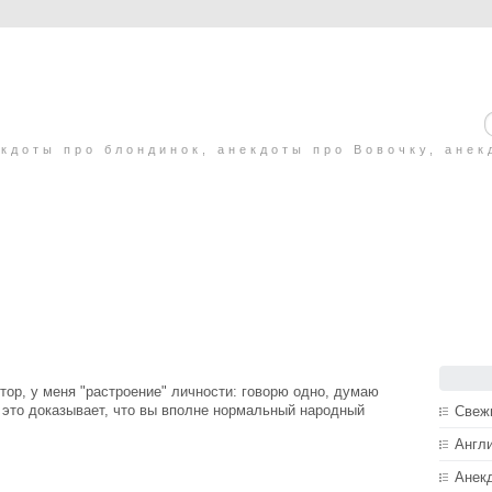
кдоты про блондинок, анекдоты про Вовочку, анек
ктор, у меня "растроение" личности: говорю одно, думаю
, это доказывает, что вы вполне нормальный народный
Свеж
Англ
Анек