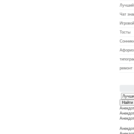
Лучший
Чат зна
Игровой
Тосты
Сонник
Афори
типогр
ремонт
Анекдо
Анекдот
Анекдот
Анекдот
Анекдот