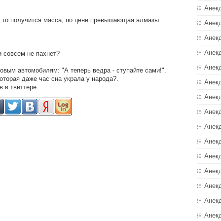
Анек
, то получится масса, по цене превышающая алмазы.
Анек
Анек
Анек
и совсем не пахнет?
Анек
овым автомобилям: "А теперь ведра - ступайте сами!".
которая даже час сна украла у народа?.
Анекд
 в твиттере.
Анек
Анек
Анек
Анек
Анек
Анек
Анек
Анек
Анек