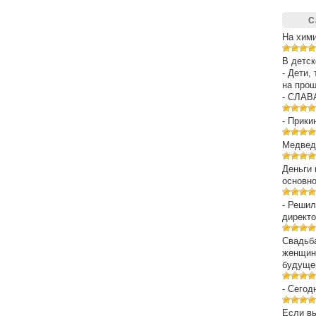
С
На хим
В детск
- Дети,
на про
- СЛАВ
- Прики
Медведе
Деньги 
основн
- Решил
директо
Свадьба
женщин
будуще
- Сегод
Если вы