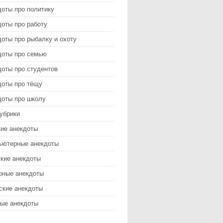
доты про политику
оты про работу
оты про рыбалку и охоту
доты про семью
доты про студентов
доты про тёщу
доты про школу
убрики
кие анекдоты
ьютерные анекдоты
ткие анекдоты
рные анекдоты
ские анекдоты
ые анекдоты