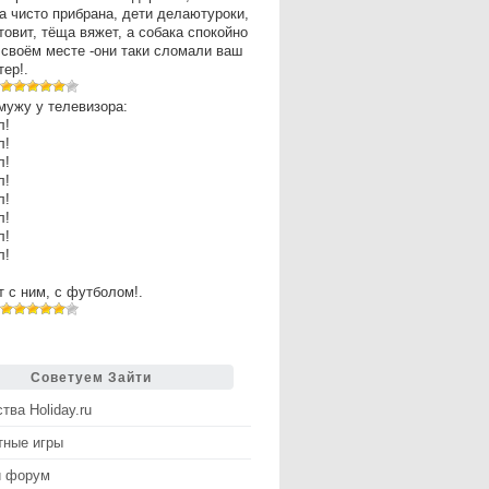
а чисто прибрана, дети делаютуроки,
товит, тёща вяжет, а собака спокойно
 своём месте -они таки сломали ваш
ер!.
мужу у телевизора:
л!
л!
л!
л!
л!
л!
л!
л!
рт с ним, с футболом!.
Советуем Зайти
тва Holiday.ru
тные игры
й форум