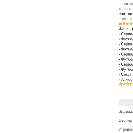
квартир
жена го
спит на
компьют
Жена - 
- Сериа
- Футбо
- Сериа
- Футбо
- Сериа
- Футбо
- Сериа
- Футбо
- Секс!
- А, чё
Знакомс
Беспла
Игрово