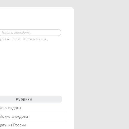
доты про Штирлица,
Рубрики
ие анекдоты
ийские анекдоты
доты из России