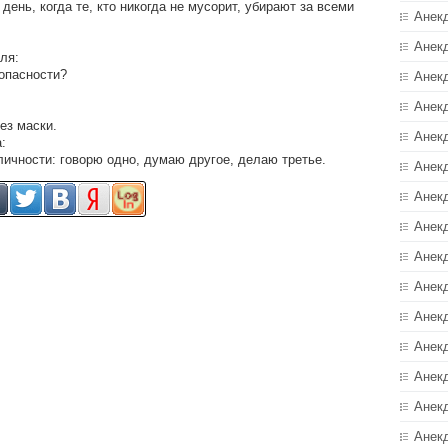
день, когда те, кто никогда не мусорит, убирают за всеми
Анек
Анек
ля:
зопасности?
Анек
Анек
ез маски.
Анек
:
 личности: говорю одно, думаю другое, делаю третье.
Анекд
Анек
Анек
Анек
Анек
Анек
Анек
Анек
Анек
Анек