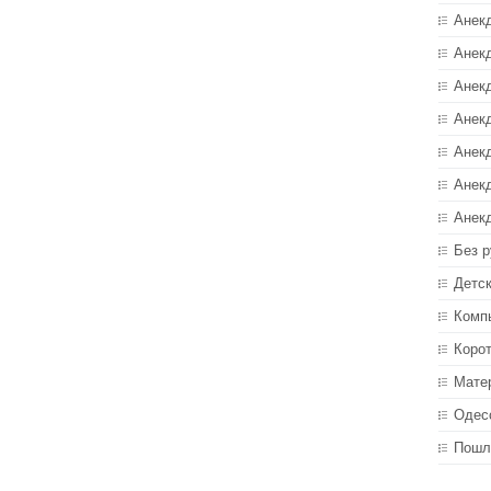
Анек
Анекд
Анекд
Анек
Анек
Анек
Анек
Без р
Детс
Комп
Коро
Мате
Одес
Пошл