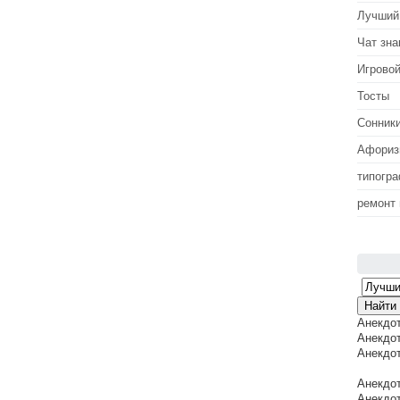
Лучший
Чат зна
Игровой
Тосты
Сонник
Афори
типогр
ремонт
Анекдо
Анекдот
Анекдот
Анекдот
Анекдот