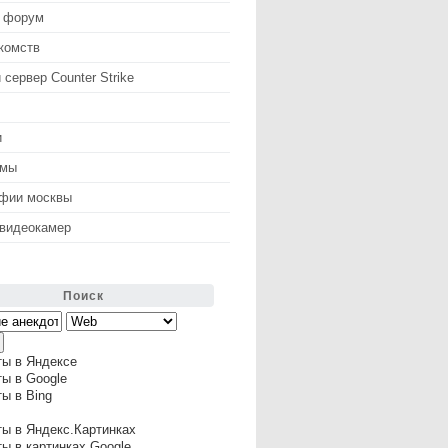
 форум
комств
 сервер Counter Strike
и
змы
афии москвы
 видеокамер
Поиск
ты в Яндексе
ы в Google
ы в Bing
ы в Яндекс.Картинках
ы в картинках Google