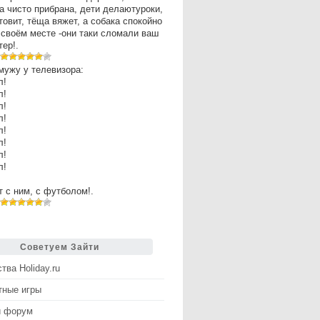
а чисто прибрана, дети делаютуроки,
товит, тёща вяжет, а собака спокойно
 своём месте -они таки сломали ваш
ер!.
мужу у телевизора:
л!
л!
л!
л!
л!
л!
л!
л!
рт с ним, с футболом!.
Советуем Зайти
тва Holiday.ru
тные игры
й форум