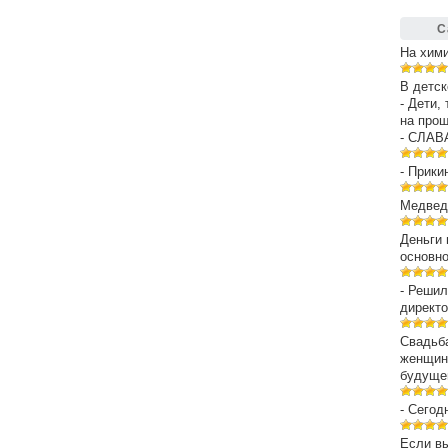
С
На хим
В детск
- Дети,
на про
- СЛАВ
- Прики
Медведе
Деньги 
основн
- Решил
директо
Свадьба
женщин
будуще
- Сегод
Если вы