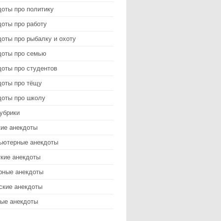
доты про политику
оты про работу
оты про рыбалку и охоту
доты про семью
доты про студентов
доты про тёщу
доты про школу
убрики
кие анекдоты
ьютерные анекдоты
ткие анекдоты
рные анекдоты
ские анекдоты
ые анекдоты