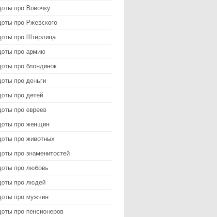
доты про Вовочку
доты про Ржевского
доты про Штирлица
доты про армию
доты про блондинок
оты про деньги
доты про детей
доты про евреев
доты про женщин
доты про животных
доты про знаменитостей
доты про любовь
доты про людей
доты про мужчин
доты про пенсионеров