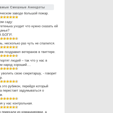
амые Смешные Анекдоты
ическом заводе большой пожар.
ом саду:
 тетенька уходит что нужно сказать ей
щанье?
А БОГУ!.
нь, несколько раз чуть не спалился.
в поздравил ветеранов в твиттере.
портят людей – так что у нас в
ом народ хороший….
 уволить свою секретаршу, - говорит
р.
 это рубикон, перейдя который
а перестает задумываться о
м.
ня у нас контрольная.
 приехали из командировки, а