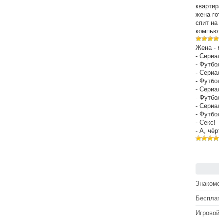
квартир
жена го
спит на
компьют
Жена - 
- Сериа
- Футбо
- Сериа
- Футбо
- Сериа
- Футбо
- Сериа
- Футбо
- Секс!
- А, чё
Знакомс
Беспла
Игрово