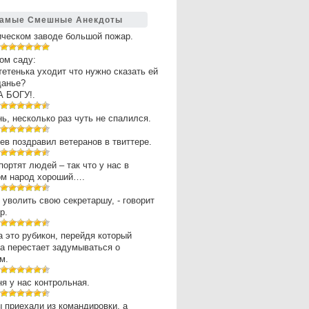
амые Смешные Анекдоты
ическом заводе большой пожар.
ом саду:
 тетенька уходит что нужно сказать ей
щанье?
А БОГУ!.
нь, несколько раз чуть не спалился.
в поздравил ветеранов в твиттере.
портят людей – так что у нас в
ом народ хороший….
 уволить свою секретаршу, - говорит
р.
 это рубикон, перейдя который
а перестает задумываться о
м.
ня у нас контрольная.
 приехали из командировки, а