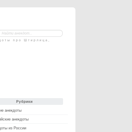
доты про Штирлица,
Рубрики
ие анекдоты
ийские анекдоты
доты из России