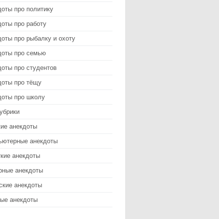
доты про политику
оты про работу
оты про рыбалку и охоту
доты про семью
доты про студентов
доты про тёщу
доты про школу
убрики
кие анекдоты
ьютерные анекдоты
ткие анекдоты
рные анекдоты
ские анекдоты
ые анекдоты