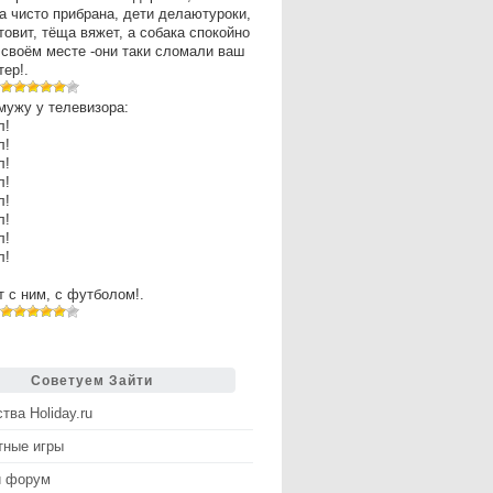
а чисто прибрана, дети делаютуроки,
товит, тёща вяжет, а собака спокойно
 своём месте -они таки сломали ваш
ер!.
мужу у телевизора:
л!
л!
л!
л!
л!
л!
л!
л!
рт с ним, с футболом!.
Советуем Зайти
тва Holiday.ru
тные игры
й форум