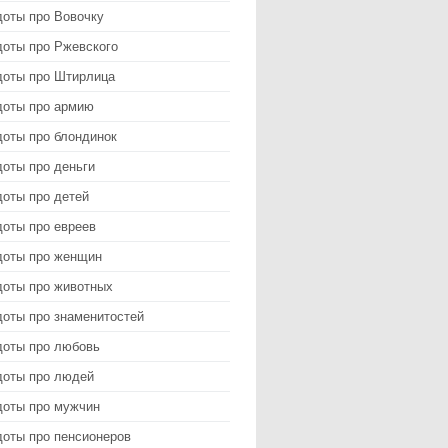
доты про Вовочку
доты про Ржевского
доты про Штирлица
доты про армию
доты про блондинок
оты про деньги
доты про детей
доты про евреев
доты про женщин
доты про животных
доты про знаменитостей
доты про любовь
доты про людей
доты про мужчин
доты про пенсионеров