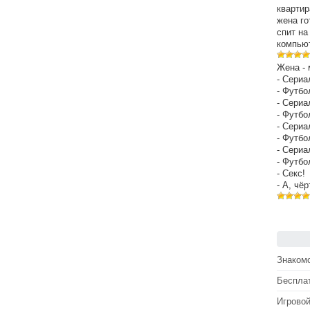
квартир
жена го
спит на
компьют
Жена - 
- Сериа
- Футбо
- Сериа
- Футбо
- Сериа
- Футбо
- Сериа
- Футбо
- Секс!
- А, чё
Знакомс
Беспла
Игрово