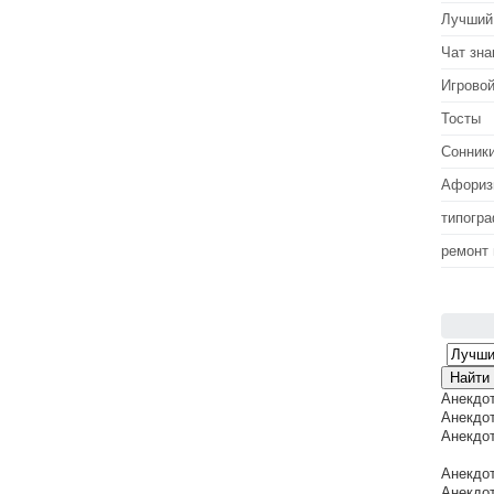
Лучший
Чат зна
Игровой
Тосты
Сонник
Афори
типогр
ремонт
Анекдо
Анекдот
Анекдот
Анекдот
Анекдот