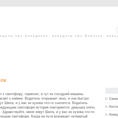
кдоты про блондинок, анекдоты про Вовочку, анек
нок
т к светофору, тормозит, и тут из соседней машины
егает к кабине. Водитель открывает окно, и она быстро
Свеж
ут Шила, и у вас из кузова что-то сыплется. Водитель
Англ
следующем светофоре история повторяется: девушка опять
: -Здравствуйте, меня зовут Шила, и у вас из кузова что-то
Анек
ующем светофоре. Когда на пути возникает четвертый