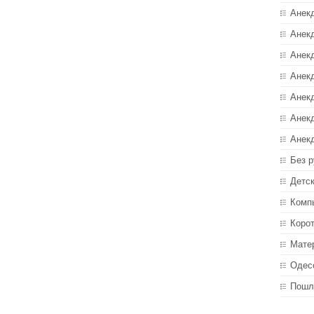
Анек
Анекд
Анекд
Анек
Анек
Анек
Анек
Без р
Детс
Комп
Коро
Мате
Одес
Пошл