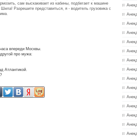
рмозить, сам выскакивает из кабины, подбегает к машине
Анек
, Шила! Разрешите представиться, я - водитель грузовика с
има.
Анек
Анек
Анек
Анек
 часа впереди Москвы.
Анекд
другой про мужа:
Анек
Анек
ад Атлантикой.
?
Анек
Анек
Анек
Анек
Анек
Анек
Анек