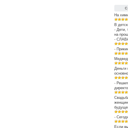
С
На хим
В детск
- Дети,
на про
- СЛАВ
- Прики
Медведе
Деньги 
основн
- Решил
директо
Свадьба
женщин
будуще
- Сегод
Если вы