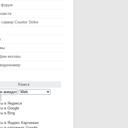
 форум
комств
 сервер Counter Strike
и
змы
афии москвы
 видеокамер
Поиск
ты в Яндексе
ы в Google
ы в Bing
ы в Яндекс.Картинках
ы в картинках Google