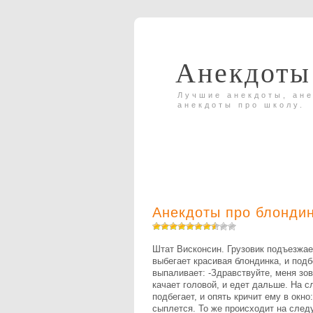
Анекдоты
Лучшие анекдоты, ане
анекдоты про школу.
Анекдоты про блонди
Штат Висконсин. Грузовик подъезжае
выбегает красивая блондинка, и подб
выпаливает: -Здравствуйте, меня зов
качает головой, и едет дальше. На 
подбегает, и опять кричит ему в окно
сыплется. То же происходит на след