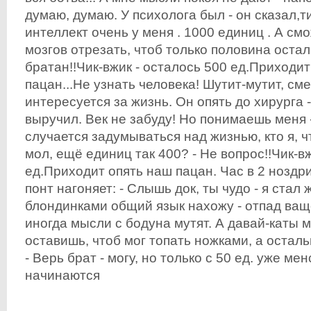
думаю, думаю. У психолога был - он сказал,
интеллект очень у меня . 1000 единиц . А см
мозгов отрезать, чтоб только половина остал
братан!!Чик-вжик - осталось 500 ед.Приходи
пацан...Не узнать человека! Шутит-мутит, см
интересуется за жизнь. Он опять до хирурга -
выручил. Век не забуду! Но понимаешь меня 
случается задумываться над жизнью, кто я, чт
мол, ещё единиц так 400? - Не вопрос!!Чик-в
ед.Приходит опять наш пацан. Час в 2 ноздр
понт нагоняет: - Слышь док, ты чудо - я стал 
блондинками общий язык нахожу - отпад ващ
иногда мысли с бодуна мутят. А давай-каты м
оставишь, чтоб мог топать ножками, а остал
- Верь брат - могу, но только с 50 ед. уже ме
начинаются