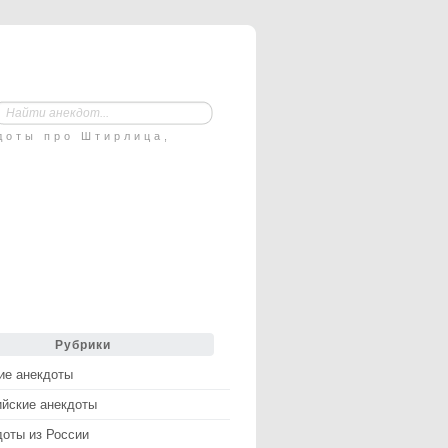
доты про Штирлица,
Рубрики
ие анекдоты
ийские анекдоты
доты из России