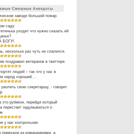
амые Смешные Анекдоты
ическом заводе большой пожар.
ом саду:
 тетенька уходит что нужно сказать ей
щанье?
А БОГУ!.
нь, несколько раз чуть не спалился.
в поздравил ветеранов в твиттере.
портят людей – так что у нас в
ом народ хороший….
 уволить свою секретаршу, - говорит
р.
 это рубикон, перейдя который
а перестает задумываться о
м.
ня у нас контрольная.
 приехали из командировки, а