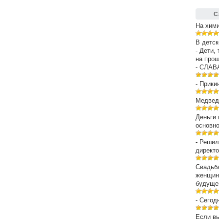
С
На хим
В детск
- Дети,
на про
- СЛАВ
- Прики
Медведе
Деньги 
основн
- Решил
директо
Свадьба
женщин
будуще
- Сегод
Если вы