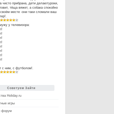
а чисто прибрана, дети делаютуроки,
товит, тёща вяжет, а собака спокойно
 своём месте -они таки сломали ваш
ер!.
мужу у телевизора:
л!
л!
л!
л!
л!
л!
л!
л!
рт с ним, с футболом!.
Советуем Зайти
тва Holiday.ru
тные игры
й форум