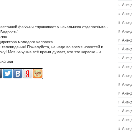
Анек
Анек
Анек
звесочной фабрики спрашивает у начальника отделасбыта:-
Анек
'Бодрость'.
агию.
Анек
директора молодого человека.
 телевидения! Пожалуйста, не надо во время новостей и
Анекд
ку! Моя бабушка всё время думает, что это караоке - и
Анек
кой чая.
Анек
Анек
Анек
Анек
Анек
Анек
Анек
Анек