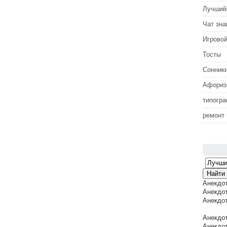
Лучший
Чат зна
Игровой
Тосты
Сонник
Афори
типогр
ремонт
Анекдо
Анекдот
Анекдот
Анекдот
Анекдот