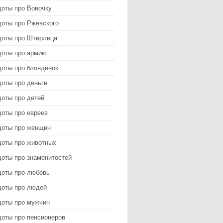
доты про Вовочку
доты про Ржевского
доты про Штирлица
доты про армию
доты про блондинок
оты про деньги
доты про детей
доты про евреев
доты про женщин
доты про животных
доты про знаменитостей
доты про любовь
доты про людей
доты про мужчин
доты про пенсионеров