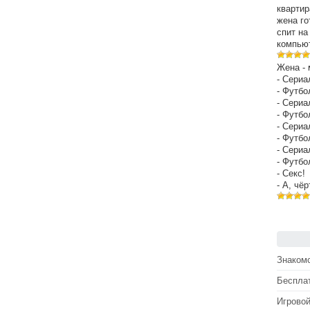
квартир
жена го
спит на
компьют
Жена - 
- Сериа
- Футбо
- Сериа
- Футбо
- Сериа
- Футбо
- Сериа
- Футбо
- Секс!
- А, чё
Знакомс
Беспла
Игрово