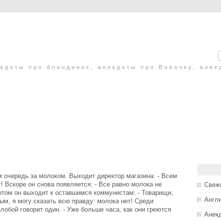
кдоты про блондинок, анекдоты про Вовочку, анек
 очередь за молоком. Выходит директор магазина: - Всем
т! Вскоре он снова появляется: - Все равно молока не
Свеж
Потом он выходит к оставшимся коммунистам: - Товарищи,
Англ
ым, я могу сказать всю правду: молока нет! Среди
злобой говорит один. - Уже больше часа, как они греются
Анек