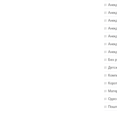
Анек
Анекд
Анекд
Анек
Анек
Анек
Анек
Без р
Детс
Комп
Коро
Мате
Одес
Пошл