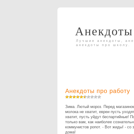
Анекдоты
Лучшие анекдоты, ане
анекдоты про школу.
Анекдоты про работу
Зима. Лютый мороз. Перед магазином
молока не хватит, евреи пусть уходя
хватит, пусть уйдут беспартийные! 
только вам, как наиболее сознательн
коммунистов ропот. - Вот жиды! - со 
дома!