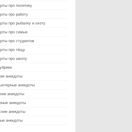
доты про политику
оты про работу
оты про рыбалку и охоту
доты про семью
доты про студентов
доты про тёщу
доты про школу
убрики
кие анекдоты
ьютерные анекдоты
ткие анекдоты
рные анекдоты
ские анекдоты
ые анекдоты