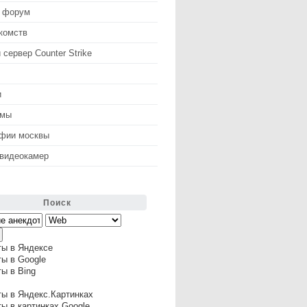
 форум
комств
 сервер Counter Strike
и
змы
афии москвы
 видеокамер
Поиск
ты в Яндексе
ы в Google
ы в Bing
ы в Яндекс.Картинках
ы в картинках Google