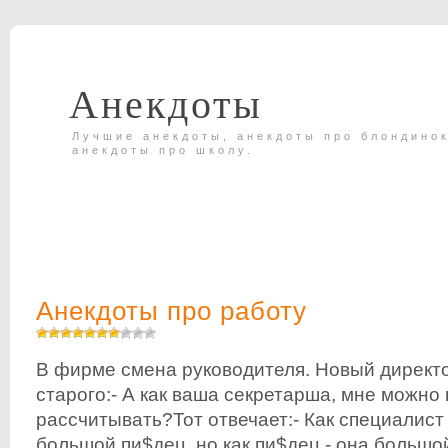
Анекдоты
Лучшие анекдоты, анекдоты про блондинок
анекдоты про школу.
Анекдоты про работу
В фирме смена руководителя. Новый директ
старого:- А как ваша секретарша, мне можно 
рассчитывать?Тот отвечает:- Как специалист 
большой пи$дец, но как пи$дец - она большо