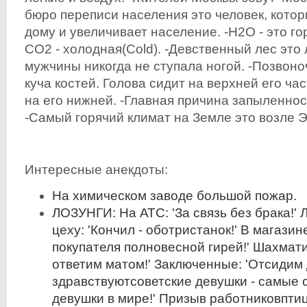
бюро переписи населения это человек, котор
дому и увеличивает население. -H2O - это гор
CO2 - холодная(Cold). -Девственный лес это л
мужчины никогда не ступала ногой. -Позвоно
куча костей. Голова сидит на верхней его час
на его нижней. -Главная причина запыленнос
-Самый горячий климат на Земле это возле 
Интересные анекдоты:
На химическом заводе большой пожар.
ЛОЗУНГИ: На АТС: 'За связь без брака!' 
цеху: 'Кончил - оботристанок!' В магазин
покупателя полновесной гирей!' Шахмат
ответим матом!' Заключенные: 'Отсидим 
здравствуютсоветские девушки - самые
девушки в мире!' Призыв работниковпти