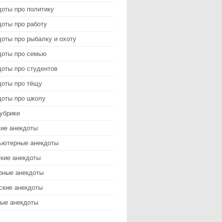
доты про политику
оты про работу
оты про рыбалку и охоту
доты про семью
доты про студентов
доты про тёщу
доты про школу
убрики
кие анекдоты
ьютерные анекдоты
ткие анекдоты
рные анекдоты
ские анекдоты
ые анекдоты