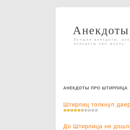
Анекдоты
Лучшие анекдоты, ане
анекдоты про школу.
АНЕКДОТЫ ПРО ШТИРЛИЦА
Штирлиц толкнул двер
До Штирлица не дошло