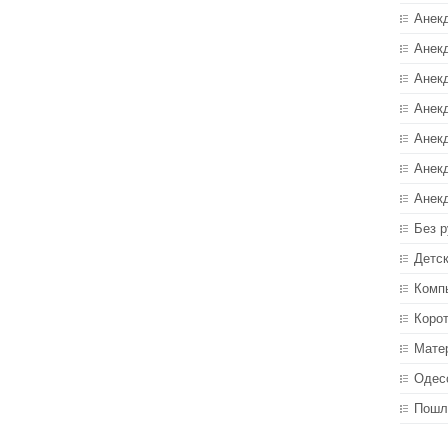
Анек
Анекд
Анекд
Анек
Анек
Анек
Анек
Без р
Детс
Комп
Коро
Мате
Одес
Пошл