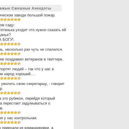
амые Смешные Анекдоты
ическом заводе большой пожар.
ом саду:
 тетенька уходит что нужно сказать ей
щанье?
А БОГУ!.
нь, несколько раз чуть не спалился.
в поздравил ветеранов в твиттере.
портят людей – так что у нас в
ом народ хороший….
 уволить свою секретаршу, - говорит
р.
 это рубикон, перейдя который
а перестает задумываться о
м.
ня у нас контрольная.
 приехали из командировки, а