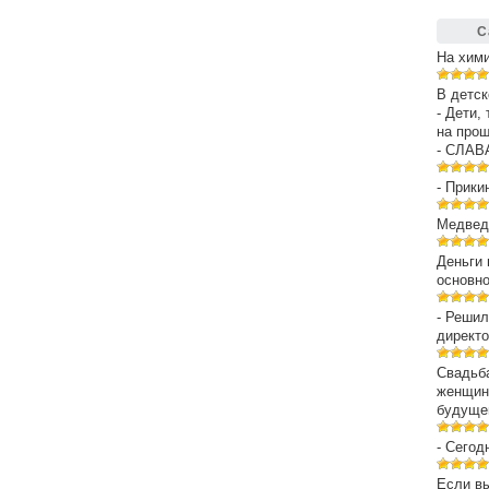
С
На хим
В детск
- Дети,
на про
- СЛАВ
- Прики
Медведе
Деньги 
основн
- Решил
директо
Свадьба
женщин
будуще
- Сегод
Если вы