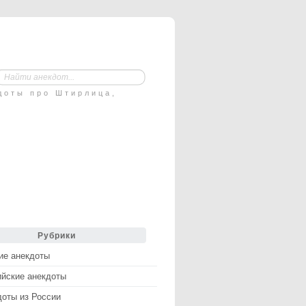
доты про Штирлица,
Рубрики
ие анекдоты
ийские анекдоты
доты из России