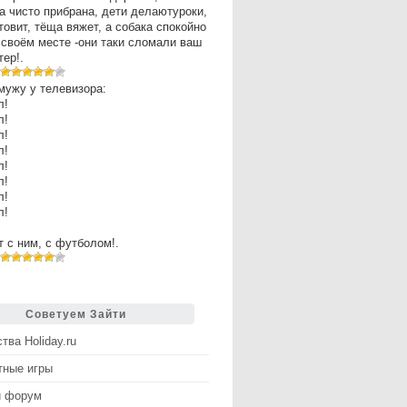
а чисто прибрана, дети делаютуроки,
товит, тёща вяжет, а собака спокойно
 своём месте -они таки сломали ваш
ер!.
мужу у телевизора:
л!
л!
л!
л!
л!
л!
л!
л!
рт с ним, с футболом!.
Советуем Зайти
тва Holiday.ru
тные игры
й форум