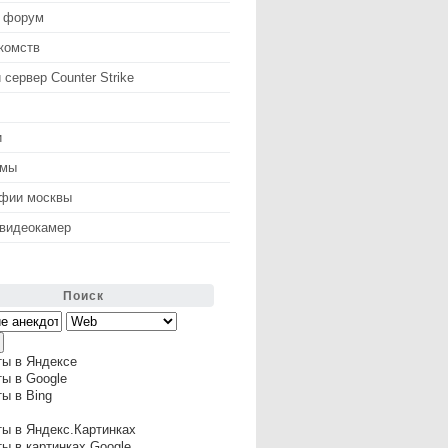
 форум
комств
 сервер Counter Strike
и
змы
афии москвы
 видеокамер
Поиск
ты в Яндексе
ы в Google
ы в Bing
ы в Яндекс.Картинках
ы в картинках Google