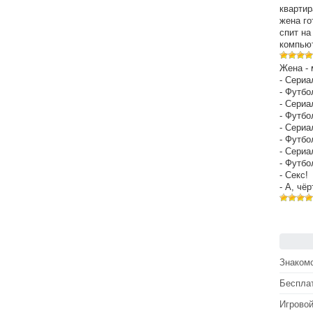
квартир
жена го
спит на
компьют
Жена - 
- Сериа
- Футбо
- Сериа
- Футбо
- Сериа
- Футбо
- Сериа
- Футбо
- Секс!
- А, чё
Знакомс
Беспла
Игрово