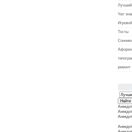
Лучший
Чат зна
Игровой
Тосты
Сонник
Афори
типогр
ремонт
Анекдо
Анекдот
Анекдот
Анекдот
Анекдот