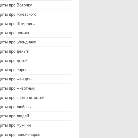
доты про Вовочку
доты про Ржевского
доты про Штирлица
доты про армию
доты про блондинок
оты про деньги
доты про детей
доты про евреев
доты про женщин
доты про животных
доты про знаменитостей
доты про любовь
доты про людей
доты про мужчин
доты про пенсионеров