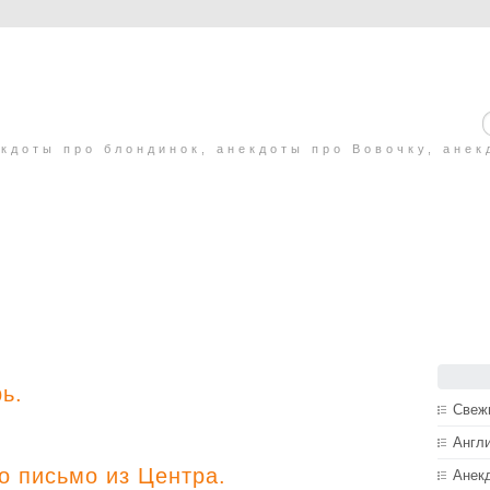
кдоты про блондинок, анекдоты про Вовочку, анек
ь.
Свеж
Англ
 письмо из Центра.
Анек