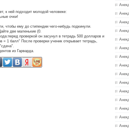
Анек
ет, к ней подходит молодой человеке:
Анек
ьные очки!
Анек
ги, чтобы ему до стипендии чего-нибудь подкинули.
Анек
Дайте две маленькие (0.
ода:перед проверкой он засунул в тетрадь 500 долларов и
Анек
в = 1 балл" После проверки ученик открывает тетрадь,
"сдача".
Анекд
дентов из Гарварда.
Анек
Анек
Анек
Анек
Анек
Анек
Анек
Анек
Анек