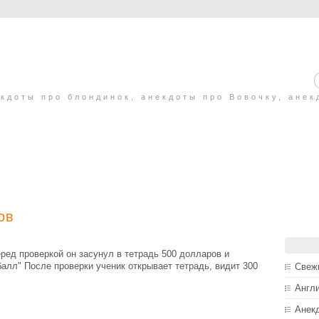
кдоты про блондинок, анекдоты про Вовочку, анек
ов
ред проверкой он засунул в тетрадь 500 долларов и
балл" После проверки ученик открывает тетрадь, видит 300
Свеж
Англ
Анек