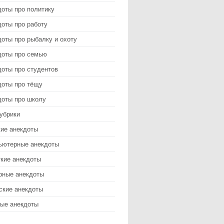
доты про политику
оты про работу
оты про рыбалку и охоту
доты про семью
доты про студентов
доты про тёщу
доты про школу
убрики
кие анекдоты
ьютерные анекдоты
ткие анекдоты
рные анекдоты
ские анекдоты
ые анекдоты