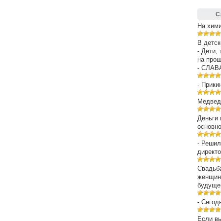
С
На хим
В детск
- Дети,
на про
- СЛАВ
- Прики
Медведе
Деньги 
основн
- Решил
директо
Свадьба
женщин
будуще
- Сегод
Если вы