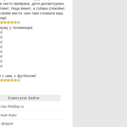
а чисто прибрана, дети делаютуроки,
товит, тёща вяжет, а собака спокойно
 своём месте -они таки сломали ваш
ер!.
мужу у телевизора:
л!
л!
л!
л!
л!
л!
л!
л!
рт с ним, с футболом!.
Советуем Зайти
тва Holiday.ru
тные игры
й форум