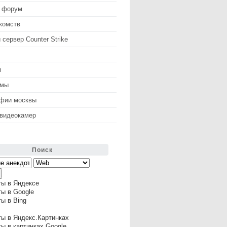
 форум
комств
 сервер Counter Strike
и
змы
афии москвы
 видеокамер
Поиск
ты в Яндексе
ы в Google
ы в Bing
ы в Яндекс.Картинках
ы в картинках Google