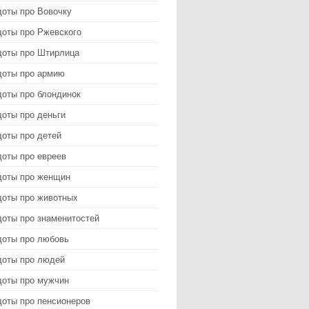
доты про Вовочку
доты про Ржевского
доты про Штирлица
доты про армию
доты про блондинок
оты про деньги
доты про детей
доты про евреев
доты про женщин
доты про животных
доты про знаменитостей
доты про любовь
доты про людей
доты про мужчин
доты про пенсионеров