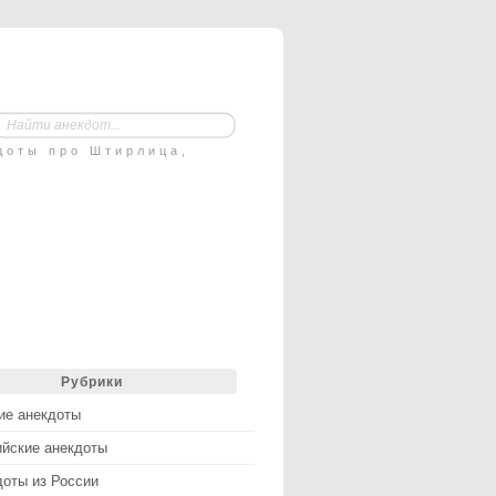
доты про Штирлица,
Рубрики
ие анекдоты
ийские анекдоты
доты из России