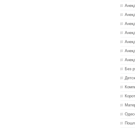
Анек
Анекд
Анекд
Анек
Анек
Анек
Анек
Без р
Детс
Комп
Коро
Мате
Одес
Пошл