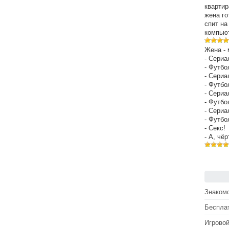
квартир
жена го
спит на
компьют
Жена - 
- Сериа
- Футбо
- Сериа
- Футбо
- Сериа
- Футбо
- Сериа
- Футбо
- Секс!
- А, чё
Знакомс
Беспла
Игрово