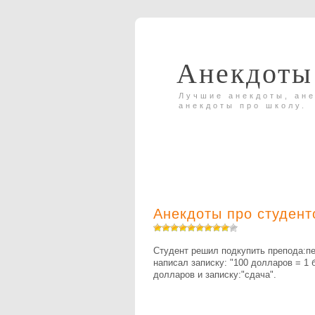
Анекдоты
Лучшие анекдоты, ане
анекдоты про школу.
Анекдоты про студент
Студент решил подкупить препода:пе
написал записку: "100 долларов = 1 
долларов и записку:"сдача".