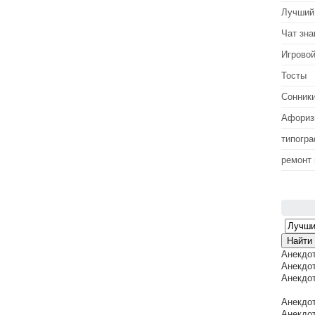
Лучший
Чат зна
Игровой
Тосты
Сонник
Афори
типогр
ремонт
Анекдо
Анекдот
Анекдот
Анекдот
Анекдот