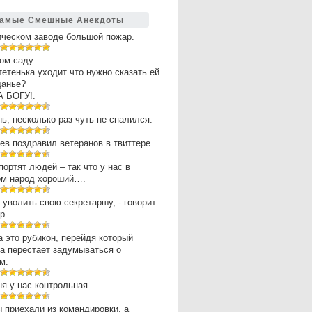
амые Смешные Анекдоты
ическом заводе большой пожар.
ом саду:
 тетенька уходит что нужно сказать ей
щанье?
А БОГУ!.
нь, несколько раз чуть не спалился.
в поздравил ветеранов в твиттере.
портят людей – так что у нас в
ом народ хороший….
 уволить свою секретаршу, - говорит
р.
 это рубикон, перейдя который
а перестает задумываться о
м.
ня у нас контрольная.
 приехали из командировки, а