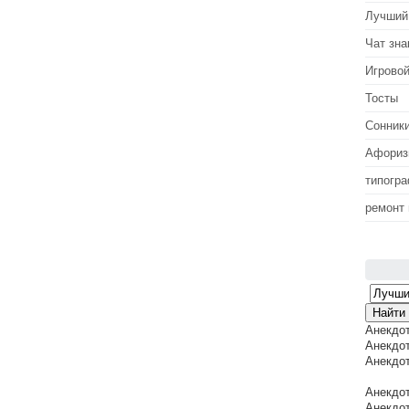
Лучший
Чат зна
Игровой
Тосты
Сонник
Афори
типогр
ремонт
Анекдо
Анекдот
Анекдот
Анекдот
Анекдот