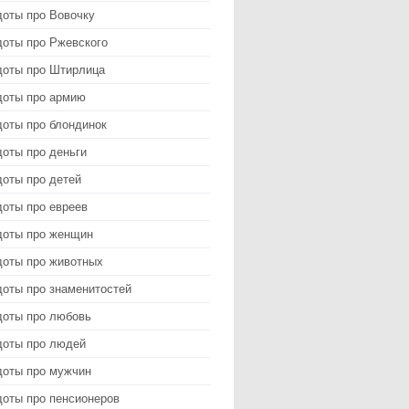
доты про Вовочку
доты про Ржевского
доты про Штирлица
доты про армию
доты про блондинок
оты про деньги
доты про детей
доты про евреев
доты про женщин
доты про животных
доты про знаменитостей
доты про любовь
доты про людей
доты про мужчин
доты про пенсионеров