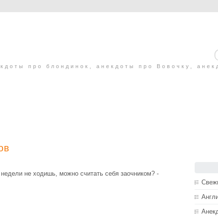
кдоты про блондинок, анекдоты про Вовочку, анек
ов
е недели не ходишь, можно считать себя заочником? -
Свеж
Англ
Анек