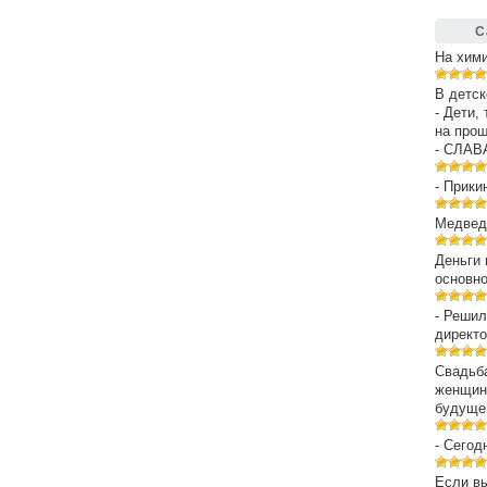
С
На хим
В детск
- Дети,
на про
- СЛАВ
- Прики
Медведе
Деньги 
основн
- Решил
директо
Свадьба
женщин
будуще
- Сегод
Если вы