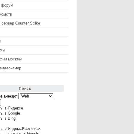
 форум
комств
 сервер Counter Strike
и
змы
афии москвы
 видеокамер
Поиск
ты в Яндексе
ы в Google
ы в Bing
ы в Яндекс.Картинках
ы в картинках Google