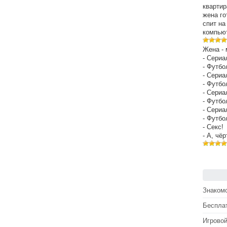
квартир
жена го
спит на
компьют
Жена - 
- Сериа
- Футбо
- Сериа
- Футбо
- Сериа
- Футбо
- Сериа
- Футбо
- Секс!
- А, чё
Знакомс
Беспла
Игрово