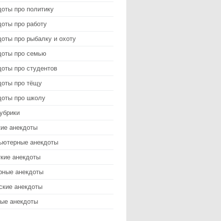
доты про политику
оты про работу
оты про рыбалку и охоту
доты про семью
доты про студентов
доты про тёщу
доты про школу
убрики
кие анекдоты
ьютерные анекдоты
ткие анекдоты
рные анекдоты
ские анекдоты
ые анекдоты