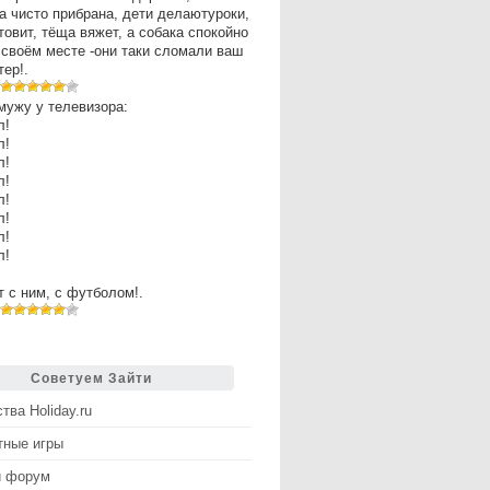
а чисто прибрана, дети делаютуроки,
товит, тёща вяжет, а собака спокойно
 своём месте -они таки сломали ваш
ер!.
мужу у телевизора:
л!
л!
л!
л!
л!
л!
л!
л!
рт с ним, с футболом!.
Советуем Зайти
тва Holiday.ru
тные игры
й форум