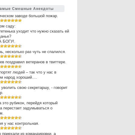
амые Смешные Анекдоты
ическом заводе большой пожар.
ом саду:
 тетенька уходит что нужно сказать ей
щанье?
А БОГУ!.
нь, несколько раз чуть не спалился.
в поздравил ветеранов в твиттере.
портят людей – так что у нас в
ом народ хороший….
 уволить свою секретаршу, - говорит
р.
 это рубикон, перейдя который
а перестает задумываться о
м.
ня у нас контрольная.
 приехали из командировки, а