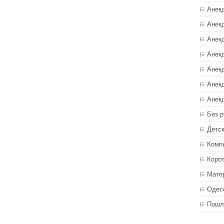
Анек
Анекд
Анекд
Анек
Анек
Анек
Анек
Без р
Детс
Комп
Коро
Мате
Одес
Пошл