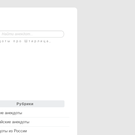
доты про Штирлица,
Рубрики
ие анекдоты
ийские анекдоты
доты из России