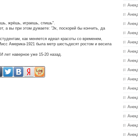
Анек
Анек
пишь, жрёшь, играешь, спишь".
Анек
, а вы при этом думаете: 'Эх, поскорей бы кончить, да
Анек
студентам, как меняется идеал красоты со временем,
Анек
Мисс Америка-1921 была метр шестьдесят ростом и весила
Анекд
 лет наверное уже 15-20 назад.
Анек
Анек
Анек
Анек
Анек
Анек
Анек
Анек
Анек