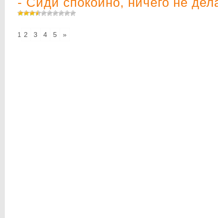
- Сиди спокойно, ничего не дел
2
3
4
5
»
1