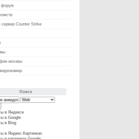
 форум
комств
 сервер Counter Strike
и
змы
афии москвы
 видеокамер
Поиск
ты в Яндексе
ы в Google
ы в Bing
ы в Яндекс.Картинках
ы в картинках Google