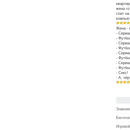
квартир
жена го
спит на
компьют
Жена - 
- Сериа
- Футбо
- Сериа
- Футбо
- Сериа
- Футбо
- Сериа
- Футбо
- Секс!
- А, чё
Знакомс
Беспла
Игрово