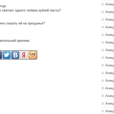
Анек
тца:
ко хватает одного тюбика зубной пасты?
Анек
Анек
ужно сказать ей на прощанье?
Анек
Анек
ажительной причине.
Анекд
Анек
Анек
Анек
Анек
Анек
Анек
Анек
Анек
Анек