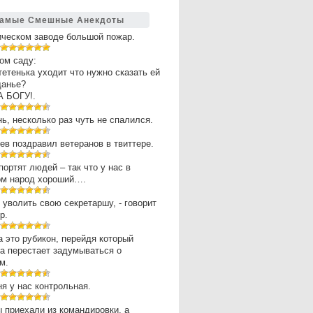
амые Смешные Анекдоты
ическом заводе большой пожар.
ом саду:
 тетенька уходит что нужно сказать ей
щанье?
А БОГУ!.
нь, несколько раз чуть не спалился.
в поздравил ветеранов в твиттере.
портят людей – так что у нас в
ом народ хороший….
 уволить свою секретаршу, - говорит
р.
 это рубикон, перейдя который
а перестает задумываться о
м.
ня у нас контрольная.
 приехали из командировки, а