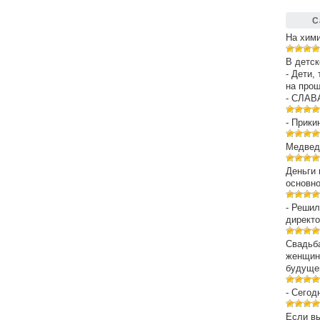
С
На хим
В детск
- Дети,
на про
- СЛАВ
- Прики
Медведе
Деньги 
основн
- Решил
директо
Свадьба
женщин
будуще
- Сегод
Если вы