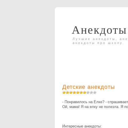
Анекдоты
Лучшие анекдоты, ане
анекдоты про школу.
Детские анекдоты
- Понравилось на Елке? - спрашивает
Ой, мама! Я на елку не полезла. Я п
Интересные анекдоты: