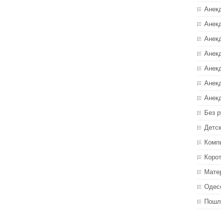
Анек
Анекд
Анекд
Анек
Анек
Анек
Анек
Без р
Детс
Комп
Коро
Мате
Одес
Пошл