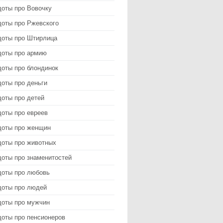
доты про Вовочку
доты про Ржевского
доты про Штирлица
доты про армию
доты про блондинок
оты про деньги
доты про детей
доты про евреев
доты про женщин
доты про животных
доты про знаменитостей
доты про любовь
доты про людей
доты про мужчин
доты про пенсионеров