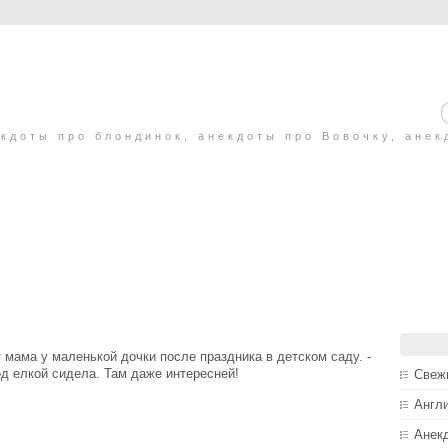
кдоты про блондинок, анекдоты про Вовочку, анек
 мама у маленькой дочки после праздника в детском саду. -
од елкой сидела. Там даже интересней!
Свеж
Англ
Анек