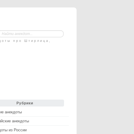
доты про Штирлица,
Рубрики
ие анекдоты
ийские анекдоты
доты из России