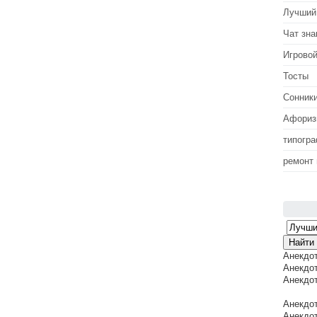
Лучший
Чат зна
Игровой
Тосты
Сонник
Афори
типогр
ремонт
Анекдо
Анекдот
Анекдот
Анекдот
Анекдот