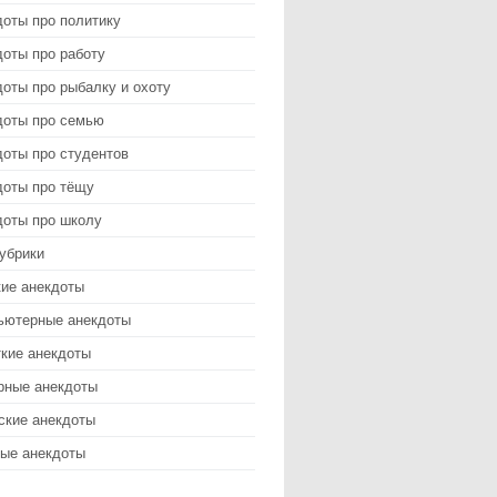
доты про политику
оты про работу
оты про рыбалку и охоту
доты про семью
доты про студентов
доты про тёщу
доты про школу
убрики
кие анекдоты
ьютерные анекдоты
ткие анекдоты
рные анекдоты
ские анекдоты
ые анекдоты