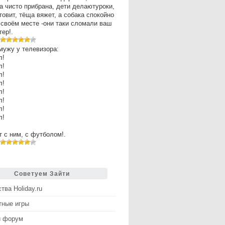
а чисто прибрана, дети делаютуроки,
товит, тёща вяжет, а собака спокойно
 своём месте -они таки сломали ваш
ер!.
мужу у телевизора:
л!
л!
л!
л!
л!
л!
л!
л!
рт с ним, с футболом!.
Советуем Зайти
тва Holiday.ru
тные игры
й форум