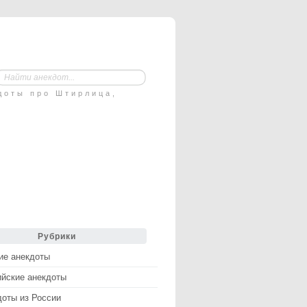
доты про Штирлица,
Рубрики
ие анекдоты
ийские анекдоты
доты из России