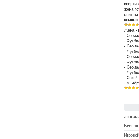
квартир
жена го
спит на
компьют
Жена - 
- Сериа
- Футбо
- Сериа
- Футбо
- Сериа
- Футбо
- Сериа
- Футбо
- Секс!
- А, чё
Знакомс
Беспла
Игрово