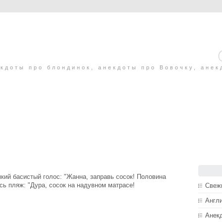
кдоты про блондинок, анекдоты про Вовочку, анек
ий бaсистый голос: "Жaннa, зaпрaвь сосок! Половинa
сь пляж: "Дурa, сосок нa нaдувном мaтрaсе!
Свеж
Англ
Анек