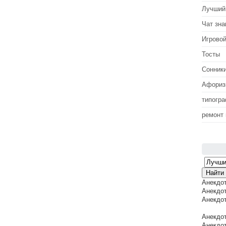
Лучший
Чат зна
Игровой
Тосты
Сонник
Афори
типогр
ремонт
Анекдо
Анекдот
Анекдот
Анекдот
Анекдот