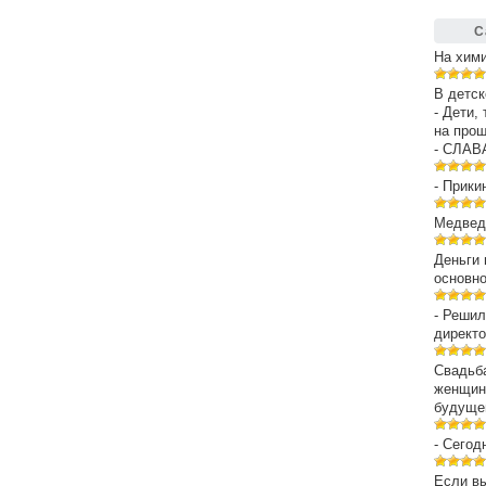
С
На хим
В детск
- Дети,
на про
- СЛАВ
- Прики
Медведе
Деньги 
основн
- Решил
директо
Свадьба
женщин
будуще
- Сегод
Если вы