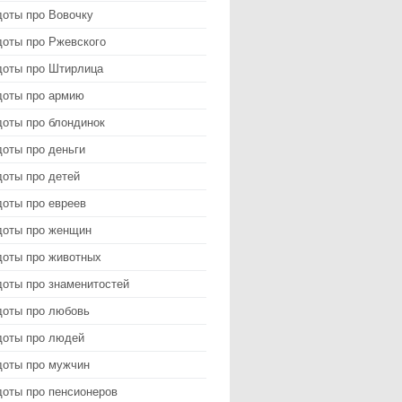
доты про Вовочку
доты про Ржевского
доты про Штирлица
доты про армию
доты про блондинок
оты про деньги
доты про детей
доты про евреев
доты про женщин
доты про животных
доты про знаменитостей
доты про любовь
доты про людей
доты про мужчин
доты про пенсионеров