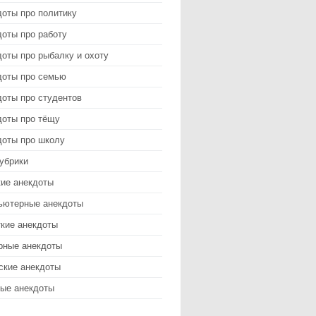
доты про политику
оты про работу
оты про рыбалку и охоту
доты про семью
доты про студентов
доты про тёщу
доты про школу
убрики
кие анекдоты
ьютерные анекдоты
ткие анекдоты
рные анекдоты
ские анекдоты
ые анекдоты