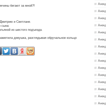
Анек
ужчины бегают за мной?!
Анек
Анек
 Дмитрию и Светлане.
Анек
о сына:
атьяной из шестого подъезда.
Анек
 заметила девушка, разглядывая обручальное кольцо
Анекд
Анек
Анек
Анек
Анек
Анек
Анек
Анек
Анек
Анек