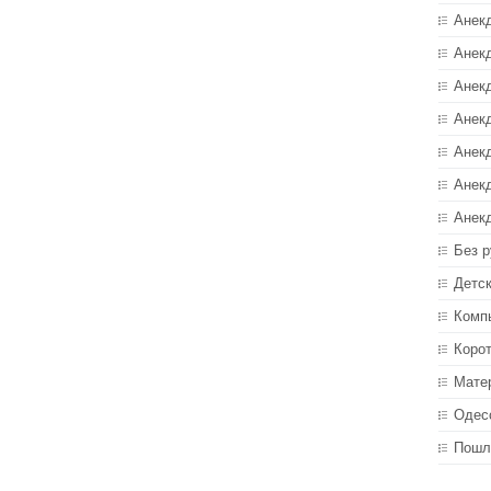
Анек
Анекд
Анекд
Анек
Анек
Анек
Анек
Без р
Детс
Комп
Коро
Мате
Одес
Пошл