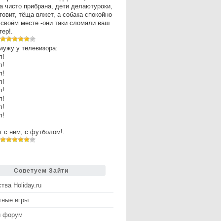
а чисто прибрана, дети делаютуроки,
товит, тёща вяжет, а собака спокойно
 своём месте -они таки сломали ваш
ер!.
мужу у телевизора:
л!
л!
л!
л!
л!
л!
л!
л!
рт с ним, с футболом!.
Советуем Зайти
тва Holiday.ru
тные игры
й форум