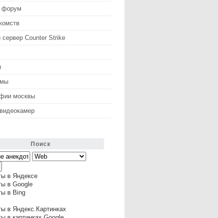
 форум
комств
 сервер Counter Strike
и
змы
афии москвы
 видеокамер
Поиск
ты в Яндексе
ы в Google
ы в Bing
ы в Яндекс.Картинках
ы в картинках Google