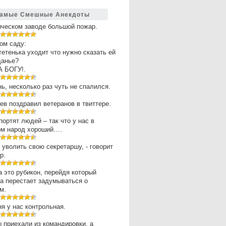
амые Смешные Анекдоты
ическом заводе большой пожар.
ом саду:
 тетенька уходит что нужно сказать ей
щанье?
А БОГУ!.
нь, несколько раз чуть не спалился.
в поздравил ветеранов в твиттере.
портят людей – так что у нас в
ом народ хороший….
 уволить свою секретаршу, - говорит
р.
 это рубикон, перейдя который
а перестает задумываться о
м.
ня у нас контрольная.
 приехали из командировки, а