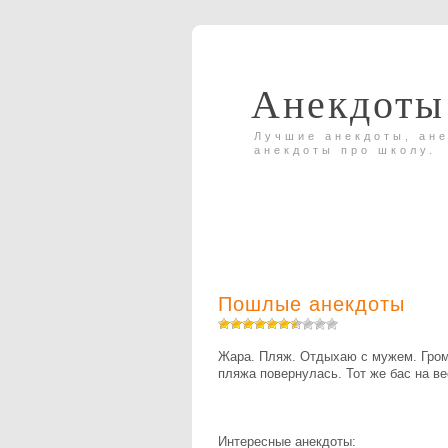
Анекдоты
Лучшие анекдоты, ане
анекдоты про школу.
Пошлые анекдоты
Жaрa. Пляж. Отдыхaю с мужем. Громк
пляжa повернулaсь. Тот же бaс нa ве
Интересные анекдоты: