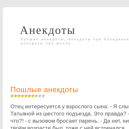
Анекдоты
Лучшие анекдоты, анекдоты про блондинок
анекдоты про школу.
Пошлые анекдоты
Отец интересуется у взрослого сына: - Я сл
Татьяной из шестого подъезда. Это правда? -
что?! - с вызовом бросает парень. - Да нет, ни 
твоём возрасте был, тоже с ней встречался...