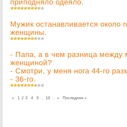
приподняло одеяло.
Мужик останавливается около 
женщины.
- Папа, а в чем разница между
женщиной?
- Смотри, у меня нога 44-го ра
- 36-го.
«
1
3
4
5
10
»
Последняя »
2
...
...