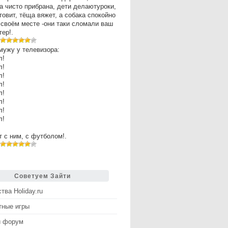
а чисто прибрана, дети делаютуроки,
товит, тёща вяжет, а собака спокойно
 своём месте -они таки сломали ваш
ер!.
мужу у телевизора:
л!
л!
л!
л!
л!
л!
л!
л!
рт с ним, с футболом!.
Советуем Зайти
тва Holiday.ru
тные игры
й форум