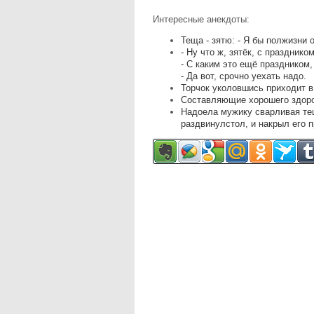
Интересные анекдоты:
Теща - зятю: - Я бы полжизни 
- Ну что ж, зятёк, с празднико
- С каким это ещё праздником
- Да вот, срочно уехать надо.
Торчок уколовшись приходит в 
Составляющие хорошего здоро
Надоела мужику сварливая тещ
раздвинулстол, и накрыл его 