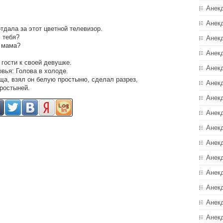
Анек
Анек
отдала за этот цветной телевизор.
м тебя?
Анек
, мама?
Анек
гости к своей девушке.
Анек
вья: Голова в холоде.
а, взял он белую простыню, сделал разрез,
Анекд
простыней.
Анек
Анек
Анек
Анек
Анек
Анек
Анек
Анек
Анек