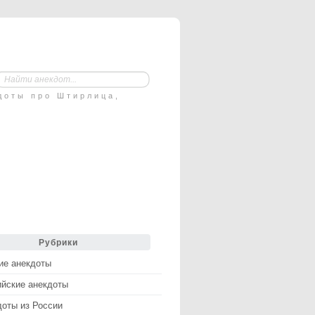
доты про Штирлица,
Рубрики
ие анекдоты
ийские анекдоты
доты из России