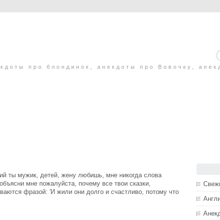
кдоты про блондинок, анекдоты про Вовочку, анек
ший ты мужик, детей, жену любишь, мне никогда слова
объясни мне пожалуйста, почему все твои сказки,
Свеж
ваются фразой: 'И жили они долго и счастливо, потому что
Англ
Анек