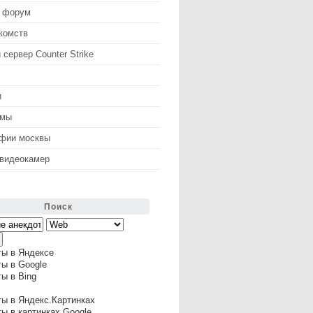
 форум
комств
 сервер Counter Strike
и
змы
афии москвы
 видеокамер
Поиск
ты в Яндексе
ы в Google
ы в Bing
ы в Яндекс.Картинках
ы в картинках Google