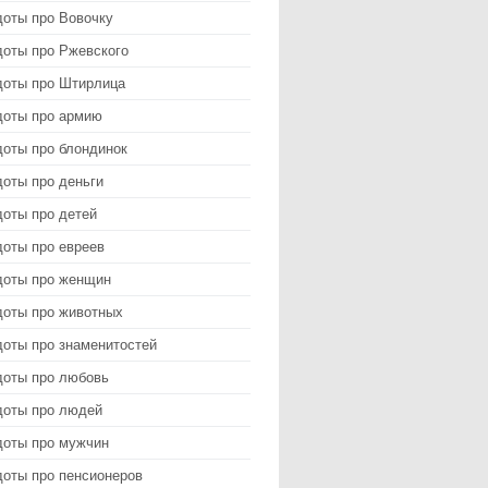
доты про Вовочку
доты про Ржевского
доты про Штирлица
доты про армию
доты про блондинок
оты про деньги
доты про детей
доты про евреев
доты про женщин
доты про животных
доты про знаменитостей
доты про любовь
доты про людей
доты про мужчин
доты про пенсионеров