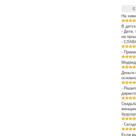
С
На хим
В детск
- Дети,
на про
- СЛАВ
- Прики
Медведе
Деньги 
основн
- Решил
директо
Свадьба
женщин
будуще
- Сегод
Если вы