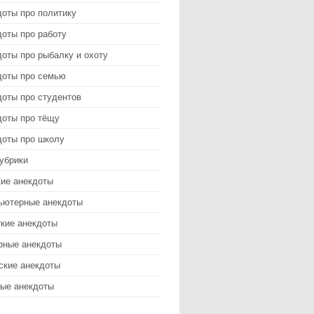
доты про политику
оты про работу
оты про рыбалку и охоту
доты про семью
доты про студентов
доты про тёщу
доты про школу
убрики
кие анекдоты
ьютерные анекдоты
ткие анекдоты
рные анекдоты
ские анекдоты
ые анекдоты