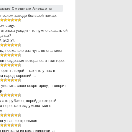
амые Смешные Анекдоты
ическом заводе большой пожар.
ом саду:
 тетенька уходит что нужно сказать ей
щанье?
А БОГУ!.
нь, несколько раз чуть не спалился.
в поздравил ветеранов в твиттере.
портят людей – так что у нас в
ом народ хороший….
 уволить свою секретаршу, - говорит
р.
 это рубикон, перейдя который
а перестает задумываться о
м.
ня у нас контрольная.
 приехали из командировки, а