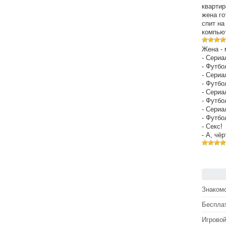
квартир
жена го
спит на
компьют
Жена - 
- Сериа
- Футбо
- Сериа
- Футбо
- Сериа
- Футбо
- Сериа
- Футбо
- Секс!
- А, чё
Знакомс
Беспла
Игрово