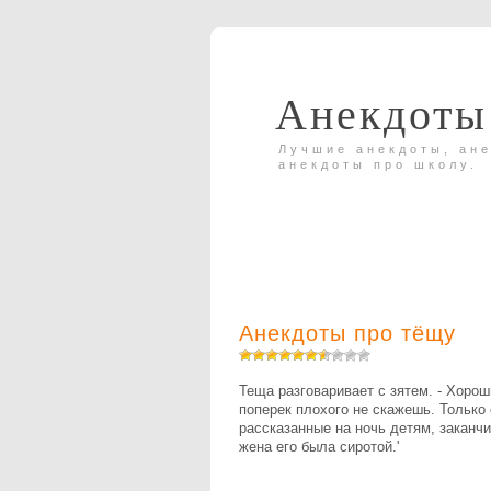
Анекдоты
Лучшие анекдоты, ане
анекдоты про школу.
Анекдоты про тёщу
Теща разговаривает с зятем. - Хоро
поперек плохого не скажешь. Только 
рассказанные на ночь детям, заканчи
жена его была сиротой.'