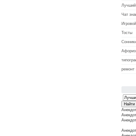
Лучший
Чат зна
Игровой
Тосты
Сонник
Афори
типогр
ремонт
Анекдо
Анекдот
Анекдот
Анекдот
Анекдот