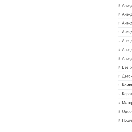
Анек
Анекд
Анекд
Анек
Анек
Анек
Анек
Без р
Детс
Комп
Коро
Мате
Одес
Пошл