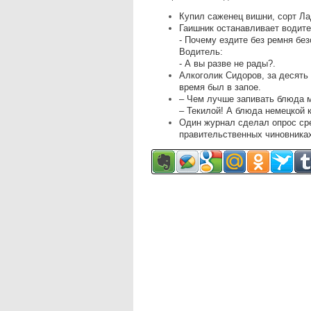
Купил саженец вишни, сорт Ла
Гаишник останавливает водите
- Почему ездите без ремня бе
Водитель:
- А вы разве не рады?.
Алкоголик Сидоров, зa десять
время был в зaпое.
– Чем лучше запивать блюда м
– Текилой! А блюда немецкой к
Один журнал сделал опрос сре
правительственных чиновниках