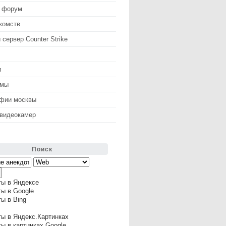
 форум
комств
 сервер Counter Strike
и
змы
афии москвы
 видеокамер
Поиск
ты в Яндексе
ы в Google
ы в Bing
ы в Яндекс.Картинках
ы в картинках Google