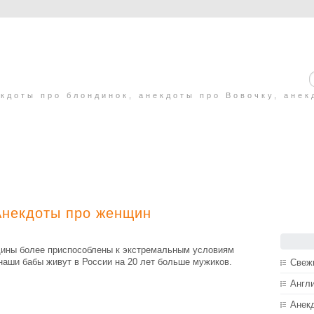
кдоты про блондинок, анекдоты про Вовочку, анек
Анекдоты про женщин
щины более приспособлены к экстремальным условиям
наши бабы живут в России на 20 лет больше мужиков.
Свеж
Англ
Анек