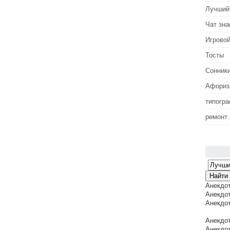
Лучший
Чат зна
Игровой
Тосты
Сонник
Афори
типогр
ремонт
Анекдо
Анекдот
Анекдот
Анекдот
Анекдот