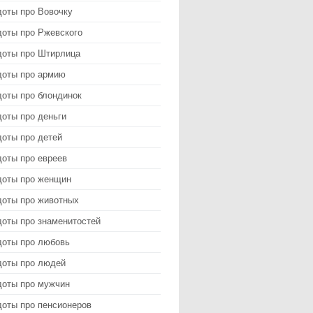
доты про Вовочку
доты про Ржевского
доты про Штирлица
доты про армию
доты про блондинок
оты про деньги
доты про детей
доты про евреев
доты про женщин
доты про животных
доты про знаменитостей
доты про любовь
доты про людей
доты про мужчин
доты про пенсионеров