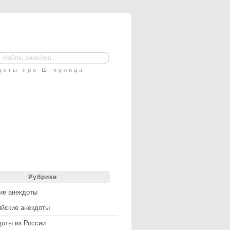
доты про Штирлица,
Рубрики
ие анекдоты
ийские анекдоты
доты из России