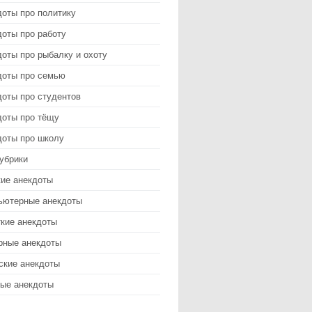
доты про политику
оты про работу
оты про рыбалку и охоту
доты про семью
доты про студентов
доты про тёщу
доты про школу
убрики
кие анекдоты
ьютерные анекдоты
ткие анекдоты
рные анекдоты
ские анекдоты
ые анекдоты