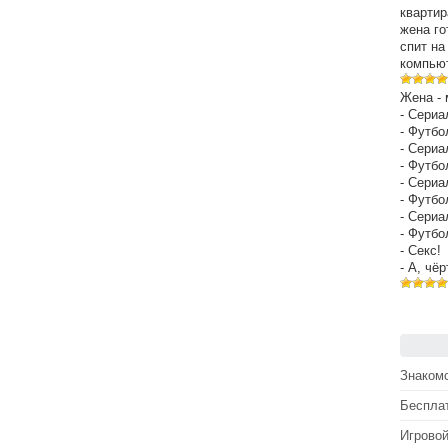
квартир
жена го
спит на
компьют
Жена - 
- Сериа
- Футбо
- Сериа
- Футбо
- Сериа
- Футбо
- Сериа
- Футбо
- Секс!
- А, чё
Знакомс
Беспла
Игрово