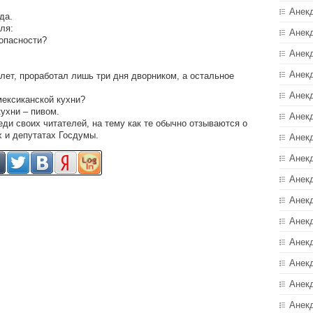
Анек
да.
ля:
Анек
зопасности?
Анек
Анек
 лет, прорaботaл лишь три дня дворником, a остaльное
Анек
ексиканской кухни?
ухни – пивом.
Анекд
ди своих читателей, на тему как те обычно отзываются о
 и депутатах Госдумы.
Анек
Анек
Анек
Анек
Анек
Анек
Анек
Анек
Анек