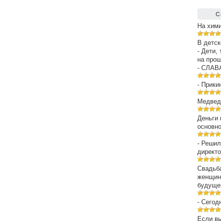
С
На хим
В детск
- Дети,
на про
- СЛАВ
- Прики
Медведе
Деньги 
основн
- Решил
директо
Свадьба
женщин
будуще
- Сегод
Если вы