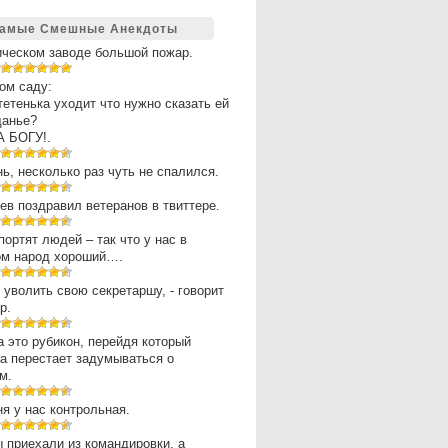
амые Смешные Анекдоты
ическом заводе большой пожар.
ом саду:
 тетенька уходит что нужно сказать ей
щанье?
А БОГУ!.
нь, несколько раз чуть не спалился.
в поздравил ветеранов в твиттере.
портят людей – так что у нас в
ом народ хороший….
 уволить свою секретаршу, - говорит
р.
 это рубикон, перейдя который
а перестает задумываться о
м.
ня у нас контрольная.
 приехали из командировки, а