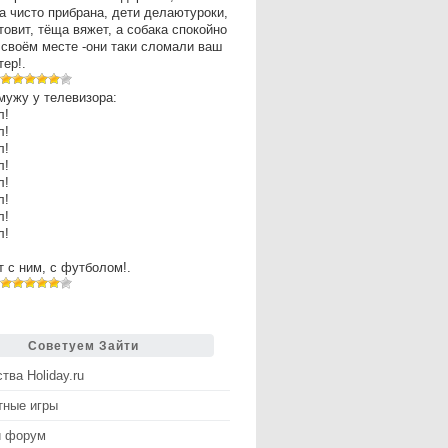
а чисто прибрана, дети делаютуроки,
товит, тёща вяжет, а собака спокойно
 своём месте -они таки сломали ваш
ер!.
мужу у телевизора:
л!
л!
л!
л!
л!
л!
л!
л!
рт с ним, с футболом!.
Советуем Зайти
тва Holiday.ru
тные игры
й форум