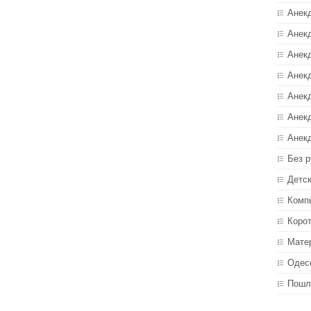
Анек
Анекд
Анекд
Анек
Анек
Анек
Анек
Без р
Детс
Комп
Коро
Мате
Одес
Пошл