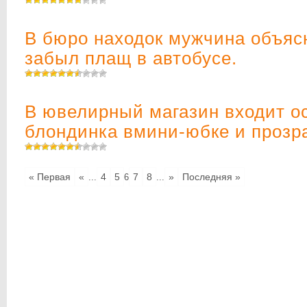
В бюро находок мужчина объясн
забыл плащ в автобусе.
В ювелирный магазин входит о
блондинка вмини-юбке и прозр
« Первая
«
4
5
7
8
»
Последняя »
...
6
...