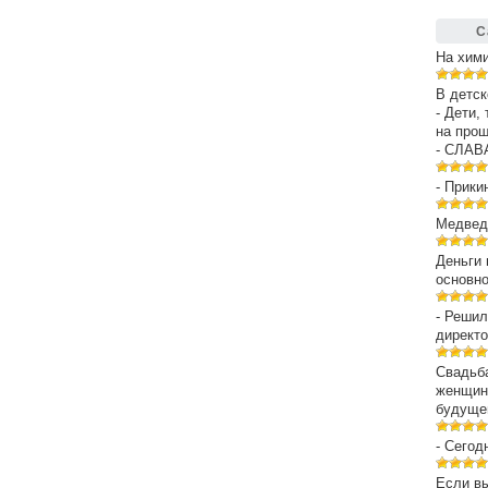
С
На хим
В детск
- Дети,
на про
- СЛАВ
- Прики
Медведе
Деньги 
основн
- Решил
директо
Свадьба
женщин
будуще
- Сегод
Если вы