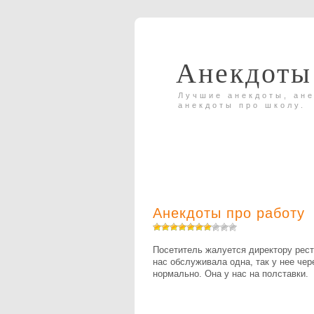
Анекдоты
Лучшие анекдоты, ане
анекдоты про школу.
Анекдоты про работу
Посетитель жалуется директору ресто
нас обслуживала одна, так у нее чере
нормально. Она у нас на полставки.