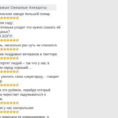
амые Смешные Анекдоты
ическом заводе большой пожар.
ом саду:
 тетенька уходит что нужно сказать ей
щанье?
А БОГУ!.
нь, несколько раз чуть не спалился.
в поздравил ветеранов в твиттере.
портят людей – так что у нас в
ом народ хороший….
 уволить свою секретаршу, - говорит
р.
 это рубикон, перейдя который
а перестает задумываться о
м.
ня у нас контрольная.
 приехали из командировки, а