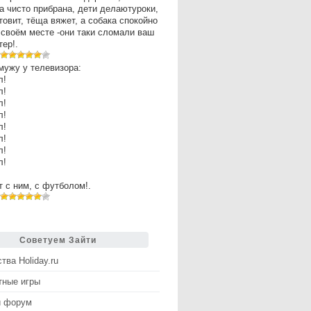
а чисто прибрана, дети делаютуроки,
товит, тёща вяжет, а собака спокойно
 своём месте -они таки сломали ваш
ер!.
мужу у телевизора:
л!
л!
л!
л!
л!
л!
л!
л!
рт с ним, с футболом!.
Советуем Зайти
тва Holiday.ru
тные игры
й форум