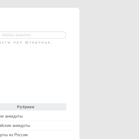
доты про Штирлица,
Рубрики
ие анекдоты
ийские анекдоты
доты из России