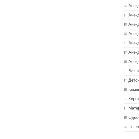
Анек
Анекд
Анекд
Анек
Анек
Анек
Анек
Без р
Детс
Комп
Коро
Мате
Одес
Пошл