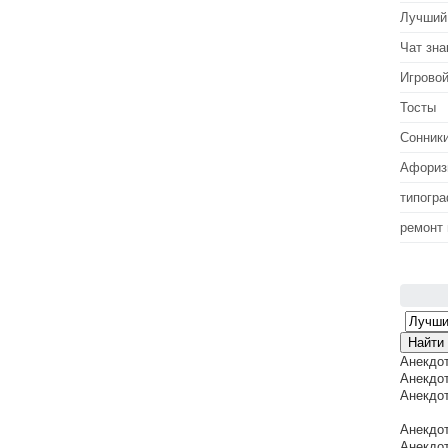
Лучший
Чат зна
Игровой
Тосты
Сонник
Афори
типогр
ремонт
Анекдо
Анекдот
Анекдот
Анекдот
Анекдот