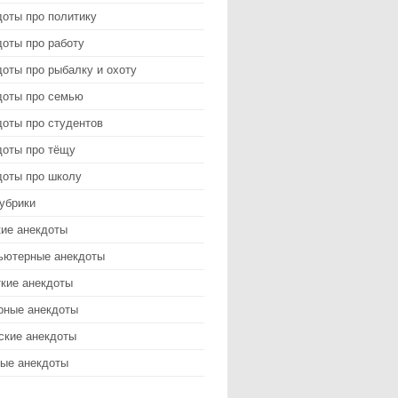
доты про политику
оты про работу
оты про рыбалку и охоту
доты про семью
доты про студентов
доты про тёщу
доты про школу
убрики
кие анекдоты
ьютерные анекдоты
ткие анекдоты
рные анекдоты
ские анекдоты
ые анекдоты