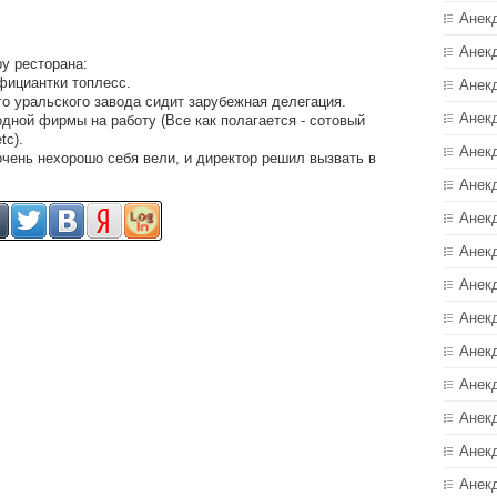
Анек
Анек
у ресторана:
официантки топлесс.
Анек
о уральского завода сидит зарубежная делегация.
Анек
одной фирмы на работу (Все как полагается - сотовый
tс).
Анек
очень нехорошо себя вели, и директор решил вызвать в
Анекд
Анек
Анек
Анек
Анек
Анек
Анек
Анек
Анек
Анек