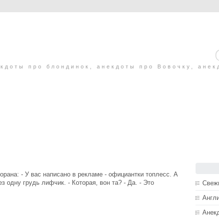
кдоты про блондинок, анекдоты про Вовочку, анек
рана: - У вас написано в рекламе - официантки топлесс. А
з одну грудь лифчик. - Которая, вон та? - Да. - Это
Свеж
Англ
Анек