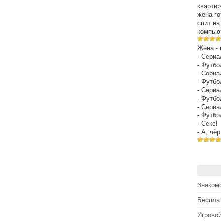
квартир
жена го
спит на
компьют
Жена - 
- Сериа
- Футбо
- Сериа
- Футбо
- Сериа
- Футбо
- Сериа
- Футбо
- Секс!
- А, чё
Знакомс
Беспла
Игрово