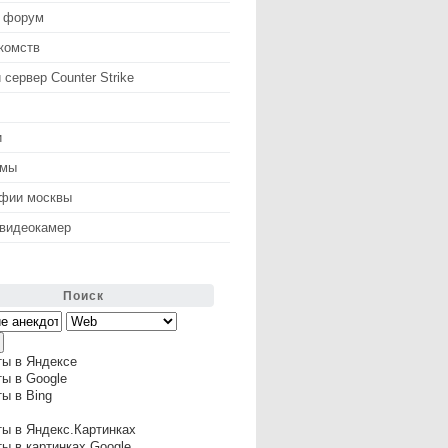
 форум
комств
 сервер Counter Strike
и
змы
афии москвы
 видеокамер
Поиск
ты в Яндексе
ы в Google
ы в Bing
ы в Яндекс.Картинках
ы в картинках Google