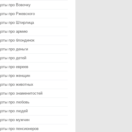
доты про Вовочку
доты про Ржевского
доты про Штирлица
доты про армию
доты про блондинок
оты про деньги
доты про детей
доты про евреев
доты про женщин
доты про животных
доты про знаменитостей
доты про любовь
доты про людей
доты про мужчин
доты про пенсионеров