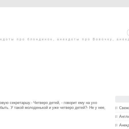
кдоты про блондинок, анекдоты про Вовочку, анек
вую секретаршу.- Четверо детей, - говорит ему на ухо
быть. У такой молоденькой и уже четверо детей?- Не у нее,
Свеж
Англ
Анек