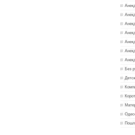
Анек
Анекд
Анекд
Анек
Анек
Анек
Анек
Без р
Детс
Комп
Коро
Мате
Одес
Пошл