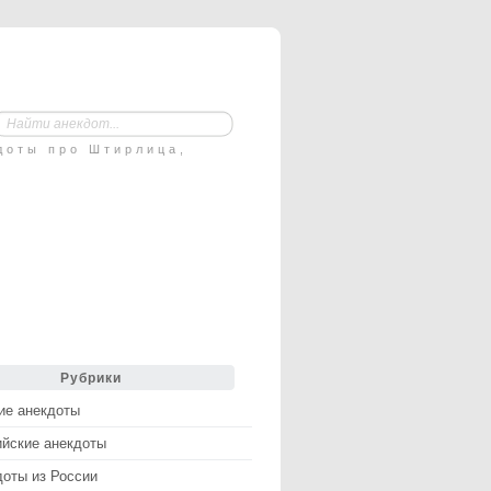
доты про Штирлица,
Рубрики
ие анекдоты
ийские анекдоты
доты из России