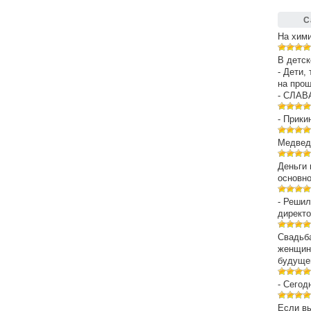
С
На хим
В детск
- Дети,
на про
- СЛАВ
- Прики
Медведе
Деньги 
основн
- Решил
директо
Свадьба
женщин
будуще
- Сегод
Если вы