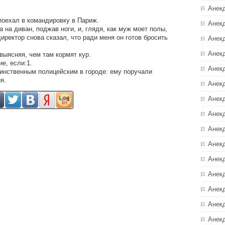
Анек
поехал в командировку в Париж.
Анек
 на диван, поджав ноги, и, глядя, как муж моет полы,
директор снова сказал, что ради меня он готов бросить
Анек
Анек
выясняя, чем там кормят кур.
ие, если:1.
Анек
динственным полицейским в городе: ему поручали
я.
Анекд
Анек
Анек
Анек
Анек
Анек
Анек
Анек
Анек
Анек