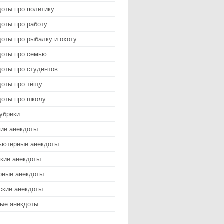
доты про политику
оты про работу
оты про рыбалку и охоту
доты про семью
доты про студентов
доты про тёщу
доты про школу
убрики
кие анекдоты
ьютерные анекдоты
ткие анекдоты
рные анекдоты
ские анекдоты
ые анекдоты