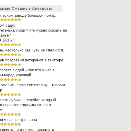
амые Смешные Анекдоты
ическом заводе большой пожар.
ом саду:
 тетенька уходит что нужно сказать ей
щанье?
А БОГУ!.
нь, несколько раз чуть не спалился.
в поздравил ветеранов в твиттере.
портят людей – так что у нас в
ом народ хороший….
 уволить свою секретаршу, - говорит
р.
 это рубикон, перейдя который
а перестает задумываться о
м.
ня у нас контрольная.
 приехали из командировки, а