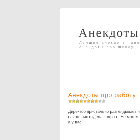
Анекдоты
Лучшие анекдоты, ане
анекдоты про школу.
Анекдоты про работу
Директор пристально разглядывает но
начальник отдела кадров.- Не может 
а у вас.