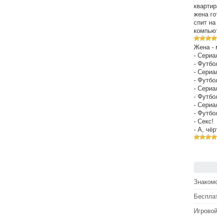
квартир
жена го
спит на
компьют
Жена - 
- Сериа
- Футбо
- Сериа
- Футбо
- Сериа
- Футбо
- Сериа
- Футбо
- Секс!
- А, чё
Знакомс
Беспла
Игрово