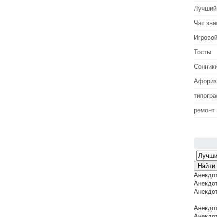
Лучший
Чат зна
Игровой
Тосты
Сонник
Афори
типогр
ремонт
Анекдо
Анекдот
Анекдот
Анекдот
Анекдот