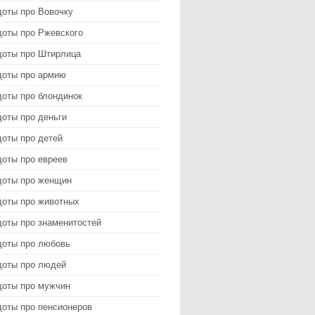
доты про Вовочку
доты про Ржевского
доты про Штирлица
доты про армию
доты про блондинок
оты про деньги
доты про детей
доты про евреев
доты про женщин
доты про животных
доты про знаменитостей
доты про любовь
доты про людей
доты про мужчин
доты про пенсионеров