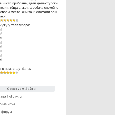
а чисто прибрана, дети делаютуроки,
товит, тёща вяжет, а собака спокойно
 своём месте -они таки сломали ваш
ер!.
мужу у телевизора:
л!
л!
л!
л!
л!
л!
л!
л!
рт с ним, с футболом!.
Советуем Зайти
тва Holiday.ru
тные игры
й форум