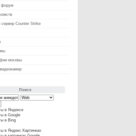
 форум
комств
 сервер Counter Strike
и
змы
афии москвы
 видеокамер
Поиск
ты в Яндексе
ы в Google
ы в Bing
ы в Яндекс.Картинках
ы в картинках Google