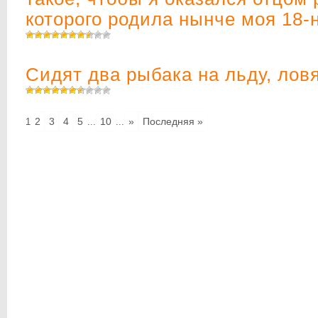
которого родила нынче моя 18-
Сидят два рыбака на льду, ловя
2
3
4
5
10
»
Последняя »
1
...
...