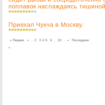
поплавок наслаждаясь тишиной
Приехал Чукча в Москву.
« Первая
«
2
3
5
6
10
»
Последняя
...
4
...
...
»