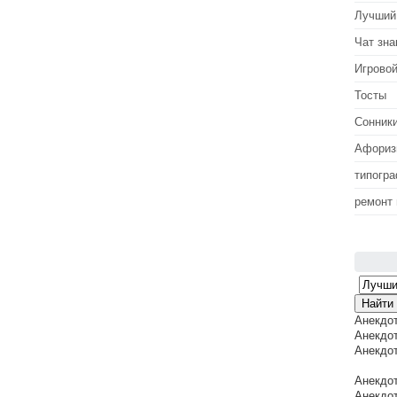
Лучший
Чат зна
Игровой
Тосты
Сонник
Афори
типогр
ремонт
Анекдо
Анекдот
Анекдот
Анекдот
Анекдот