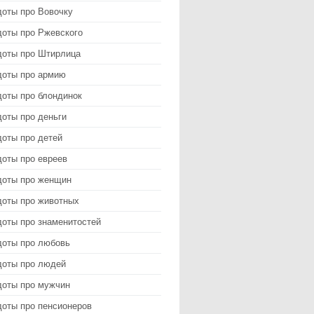
доты про Вовочку
доты про Ржевского
доты про Штирлица
доты про армию
доты про блондинок
оты про деньги
доты про детей
доты про евреев
доты про женщин
доты про животных
доты про знаменитостей
доты про любовь
доты про людей
доты про мужчин
доты про пенсионеров