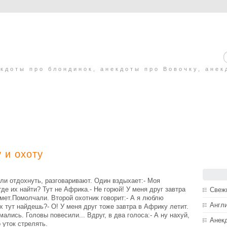
кдоты про блондинок, анекдоты про Вовочку, анек
 и охоту
ели отдохнуть, разговаривают. Один вздыхает:- Моя
где их найти? Тут не Африка.- Не горюй! У меня друг завтра
Свеж
ьмет.Помолчали. Второй охотник говорит:- А я люблю
Англ
их тут найдешь?- О! У меня друг тоже завтра в Африку летит.
ались. Головы повесили... Вдруг, в два голоса:- А ну нахуй,
Анек
 уток стрелять.