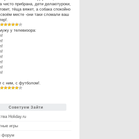
а чисто прибрана, дети делаютуроки,
товит, тёща вяжет, а собака спокойно
 своём месте -они таки сломали ваш
ер!.
мужу у телевизора:
л!
л!
л!
л!
л!
л!
л!
л!
рт с ним, с футболом!.
Советуем Зайти
тва Holiday.ru
тные игры
й форум