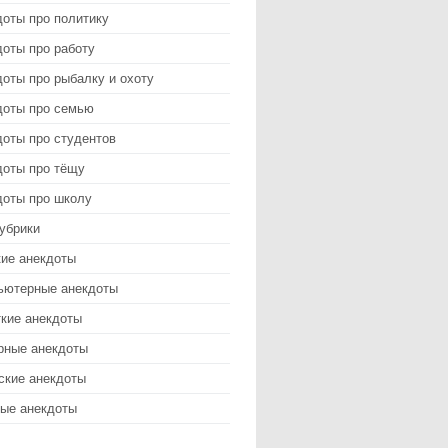
доты про политику
оты про работу
оты про рыбалку и охоту
доты про семью
доты про студентов
доты про тёщу
доты про школу
убрики
кие анекдоты
ьютерные анекдоты
ткие анекдоты
рные анекдоты
ские анекдоты
ые анекдоты