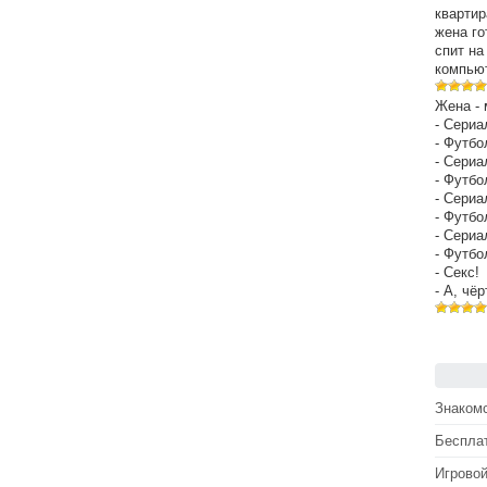
квартир
жена го
спит на
компьют
Жена - 
- Сериа
- Футбо
- Сериа
- Футбо
- Сериа
- Футбо
- Сериа
- Футбо
- Секс!
- А, чё
Знакомс
Беспла
Игрово