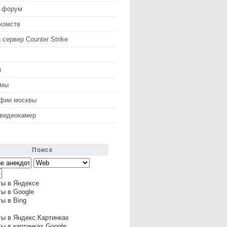
 форум
комств
 сервер Counter Strike
и
змы
афии москвы
 видеокамер
Поиск
ты в Яндексе
ы в Google
ы в Bing
ы в Яндекс.Картинках
ы в картинках Google