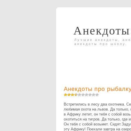
Анекдоты
Лучшие анекдоты, ане
анекдоты про школу.
Анекдоты про рыбалку
Встретились в лесу два охотника. С
любимая охота на львов. Да только, 
в Африку летит, он тебя с собой воз
охотиться на тигров. Да только, где 
Он тебя с собой возьмет. Сидят.Задум
эту Африку! Поехали завтра на озеро