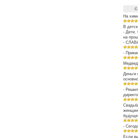
С
На хим
В детск
- Дети,
на про
- СЛАВ
- Прики
Медведе
Деньги 
основн
- Решил
директо
Свадьба
женщин
будуще
- Сегод
Если вы