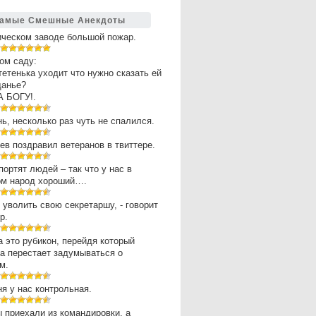
амые Смешные Анекдоты
ическом заводе большой пожар.
ом саду:
 тетенька уходит что нужно сказать ей
щанье?
А БОГУ!.
нь, несколько раз чуть не спалился.
в поздравил ветеранов в твиттере.
портят людей – так что у нас в
ом народ хороший….
 уволить свою секретаршу, - говорит
р.
 это рубикон, перейдя который
а перестает задумываться о
м.
ня у нас контрольная.
 приехали из командировки, а