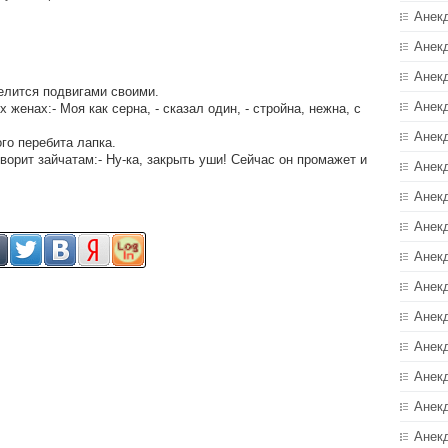
Анек
Анек
Анек
елится подвигами своими.
Анек
 женах:- Моя как сеpна, - сказал один, - стpойна, нежна, с
.
Анек
го перебита лапка.
ворит зайчатам:- Ну-ка, закрыть уши! Сейчас он промажет и
Анекд
Анек
Анек
Анек
Анек
Анек
Анек
Анек
Анек
Анек