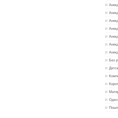
Анек
Анекд
Анекд
Анек
Анек
Анек
Анек
Без р
Детс
Комп
Коро
Мате
Одес
Пошл