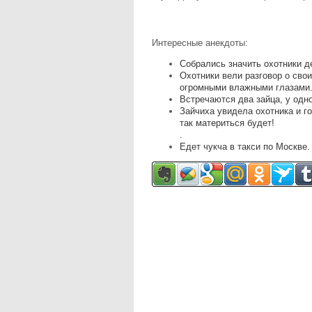
Интересные анекдоты:
Собрались значить охотники д
Охотники вели pазговоp о своих
огpомными влажными глазами
Встречаются два зайца, у одно
Зайчиха увидела охотника и го
так материться будет!
.
Едет чукча в такси по Москве.