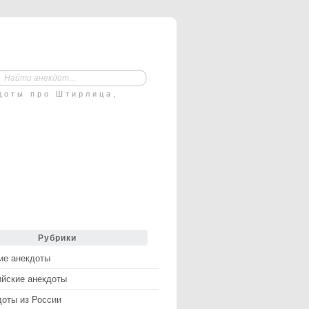
доты про Штирлица,
Рубрики
ие анекдоты
ийские анекдоты
доты из России