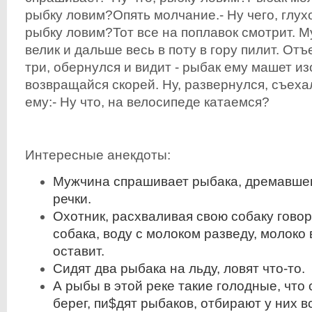
рыбку ловим?Опять молчание.- Ну чего, глу
рыбку ловим?Тот все на поплавок смотрит. М
велик и дальше весь в поту в гору пилит. От
три, обернулся и видит - рыбак ему машет изо
возвращайся скорей. Ну, развернулся, съеха
ему:- Ну что, на велосипеде катаемся?
Интересные анекдоты:
Мужчина спрашивает рыбака, дремавшег
речки.
Охотник, расхваливая свою собаку говор
собака, воду с молоком разведу, молоко 
оставит.
Сидят два рыбака на льду, ловят что-то.
А рыбы в этой реке такие голодные, что
берег, пи$дят рыбаков, отбирают у них в