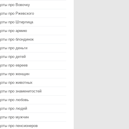
доты про Вовочку
доты про Ржевского
доты про Штирлица
доты про армию
доты про блондинок
оты про деньги
доты про детей
доты про евреев
доты про женщин
доты про животных
доты про знаменитостей
доты про любовь
доты про людей
доты про мужчин
доты про пенсионеров