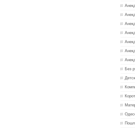
Анек
Анекд
Анекд
Анек
Анек
Анек
Анек
Без р
Детс
Комп
Коро
Мате
Одес
Пошл