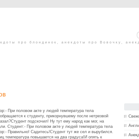
кдоты про блондинок, анекдоты про Вовочку, анек
ов
ор:- При половом акте у людей температура тела
 обращается к студенту, прикорнувшему после нетрезвой
Свеж
казал?Студент подскочил! Ну тут ему народ как мог, на
Англ
ли. Студент:- При половом акте у людей температура тела
р:- Правильно! Садитесь!Студент тут же сел и вырубился.
Анек
тиц температура повышается на два градуса!И опять к