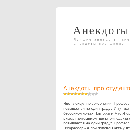
Анекдоты
Лучшие анекдоты, ане
анекдоты про школу.
Анекдоты про студент
Идет лекция по сексологии. Професс
повышается на один градус!И тут же
бессонной ночи.- Повторите! Что Я с
руках, пантомимой, шепотомподсказа
повышается на один градус!Профессо
Профессор:- А при половом акте у п