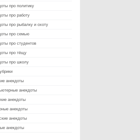
доты про политику
оты про работу
оты про рыбалку и охоту
доты про семью
доты про студентов
доты про тёщу
доты про школу
убрики
кие анекдоты
ьютерные анекдоты
ткие анекдоты
рные анекдоты
ские анекдоты
ые анекдоты