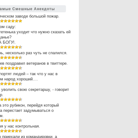
амые Смешные Анекдоты
ическом заводе большой пожар.
ом саду:
 тетенька уходит что нужно сказать ей
щанье?
А БОГУ!.
нь, несколько раз чуть не спалился.
в поздравил ветеранов в твиттере.
портят людей – так что у нас в
ом народ хороший….
 уволить свою секретаршу, - говорит
р.
 это рубикон, перейдя который
а перестает задумываться о
м.
ня у нас контрольная.
 приехали из командировки, а