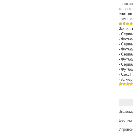
квартир
жена го
спит на
компьют
Жена - 
- Сериа
- Футбо
- Сериа
- Футбо
- Сериа
- Футбо
- Сериа
- Футбо
- Секс!
- А, чё
Знакомс
Беспла
Игрово