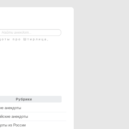
доты про Штирлица,
Рубрики
ие анекдоты
ийские анекдоты
доты из России