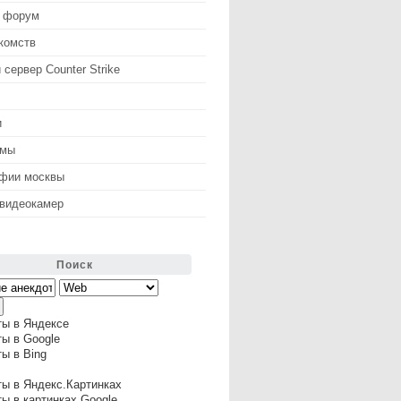
 форум
комств
 сервер Counter Strike
и
змы
афии москвы
 видеокамер
Поиск
ты в Яндексе
ы в Google
ы в Bing
ы в Яндекс.Картинках
ы в картинках Google