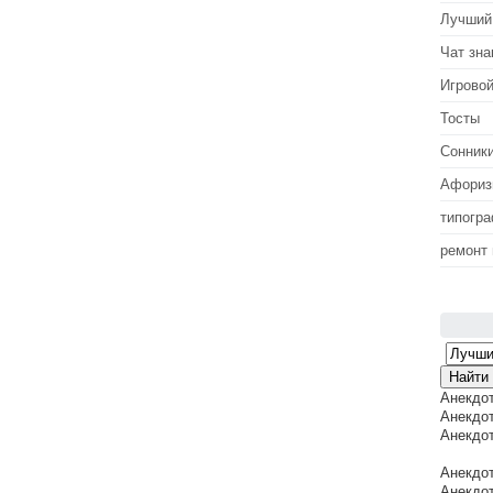
Лучший
Чат зна
Игровой
Тосты
Сонник
Афори
типогр
ремонт
Анекдо
Анекдот
Анекдот
Анекдот
Анекдот