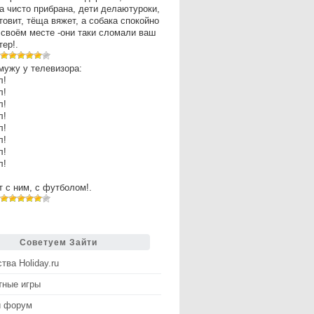
а чисто прибрана, дети делаютуроки,
товит, тёща вяжет, а собака спокойно
 своём месте -они таки сломали ваш
ер!.
мужу у телевизора:
л!
л!
л!
л!
л!
л!
л!
л!
рт с ним, с футболом!.
Советуем Зайти
тва Holiday.ru
тные игры
й форум