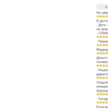
С
На хим
В детск
- Дети,
на про
- СЛАВ
- Прики
Медведе
Деньги 
основн
- Решил
директо
Свадьба
женщин
будуще
- Сегод
Если вы