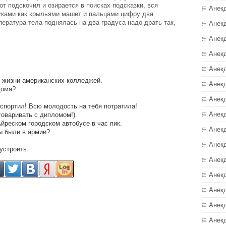
от подскочил и озирается в поисках подсказки, вся
Анек
уками как крыльями машет и пальцами цифру два
пература тела поднялась на два градуса надо драть так,
Анек
Анек
Анек
Анек
 жизни американских колледжей.
Анекд
дома?
Анек
испортил! Всю молодость на тебя потратила!
Анек
говаривать с дипломом!).
йреском городском автобусе в час пик.
Анек
Вы были в армии?
Анек
устроить.
Анек
Анек
Анек
Анек
Анек