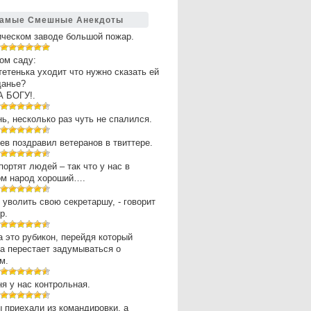
амые Смешные Анекдоты
ическом заводе большой пожар.
ом саду:
 тетенька уходит что нужно сказать ей
щанье?
А БОГУ!.
нь, несколько раз чуть не спалился.
в поздравил ветеранов в твиттере.
портят людей – так что у нас в
ом народ хороший….
 уволить свою секретаршу, - говорит
р.
 это рубикон, перейдя который
а перестает задумываться о
м.
ня у нас контрольная.
 приехали из командировки, а