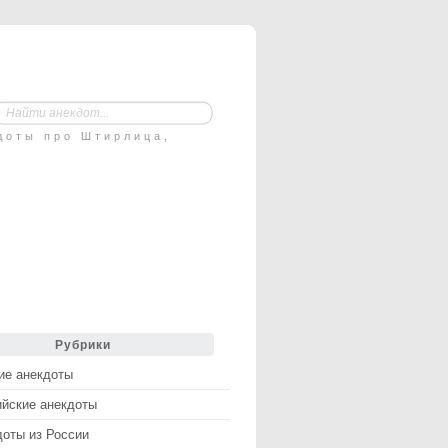
доты про Штирлица,
Рубрики
ие анекдоты
ийские анекдоты
доты из России