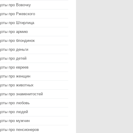
доты про Вовочку
доты про Ржевского
доты про Штирлица
доты про армию
доты про блондинок
оты про деньги
доты про детей
доты про евреев
доты про женщин
доты про животных
доты про знаменитостей
доты про любовь
доты про людей
доты про мужчин
доты про пенсионеров