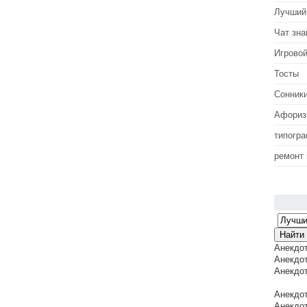
Лучший
Чат зна
Игровой
Тосты
Сонник
Афори
типогр
ремонт
Анекдо
Анекдот
Анекдот
Анекдот
Анекдот