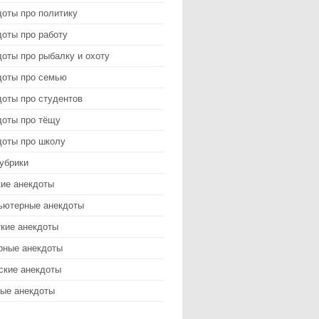
доты про политику
оты про работу
оты про рыбалку и охоту
доты про семью
доты про студентов
доты про тёщу
доты про школу
убрики
кие анекдоты
ьютерные анекдоты
ткие анекдоты
рные анекдоты
ские анекдоты
ые анекдоты