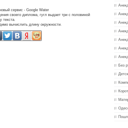
Анек
новый сервис - Google Water
Анекд
дения своего диплома, гугл выдает три с половиной
у текста.
Анекд
димо вычислить длину окружности.
Анек
Анек
Анек
Анек
Без р
Детс
Комп
Коро
Мате
Одес
Пошл