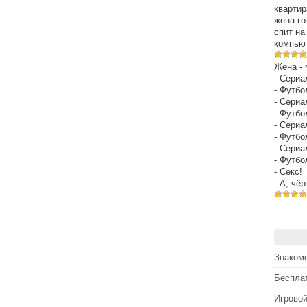
квартир
жена го
спит на
компьют
Жена - 
- Сериа
- Футбо
- Сериа
- Футбо
- Сериа
- Футбо
- Сериа
- Футбо
- Секс!
- А, чё
Знакомс
Беспла
Игрово