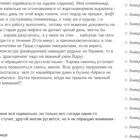
 любят карабкаться на заднее сидение). Моя племянница,
Анек
ни капельки не отличавшемся от жаргонаморяков выразила:-
 весь день по этой жаре гоняли, этот пидор не пришел, бл@!
Анек
них и сослуживец племянницы, к тому же и курьер, т.е.
Анек
сь его работу выполнять, потому что мамочке документы на
а старая дура нифига не делает целый день, могла бы
Анек
б... корова разуселась, а у меня на этих ... каблуках так ноги
где-то в течение 20-ти минут, а причиназаключалась в том,
Анек
дителями ее Паши,старыми эмигрантами, если верить
моясестра (разведенная) навещает родных на Украине, то в
Анекд
 'драгоценное' чадо на званный ужин.Вдруг
Анек
 и обращается на русском языке:- Корова наконец уступает
тела провалиться сквось землю. Всю дорогу непроизнесла
Анек
хохоталась: мол от нашейбратии даже в Буэнос-Айресе не
шибалась. Шутка произошла, когда мы пришли на 'званный'
Анек
ой мамашей?
Анек
Анек
Анек
еня всё нормально, но только вот соседи какие-то
Анек
 стучит, другой матом ругается, но я не обращаю внимания -
Анек
ище.
Анек