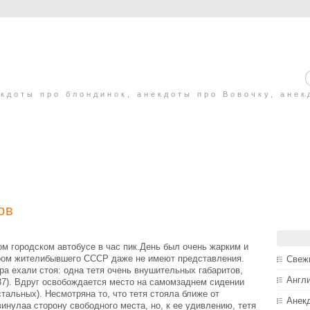
кдоты про блондинок, анекдоты про Вовочку, анек
ов
м городском автобусе в час пик.День был очень жарким и
ором жителибывшего СССР даже не имеют представления.
Свеж
ра ехали стоя: одна тетя очень внушительных габаритов,
Англ
37). Вдруг освобождается место на самомзаднем сидении
тальных). Hесмотряна то, что тетя стояла ближе от
Анек
инулаа сторону свободного места, но, к ее удивлению, тетя