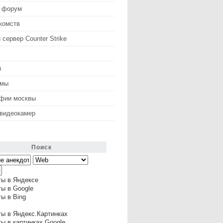
 форум
комств
 сервер Counter Strike
и
змы
афии москвы
 видеокамер
Поиск
ты в Яндексе
ы в Google
ы в Bing
ы в Яндекс.Картинках
ы в картинках Google