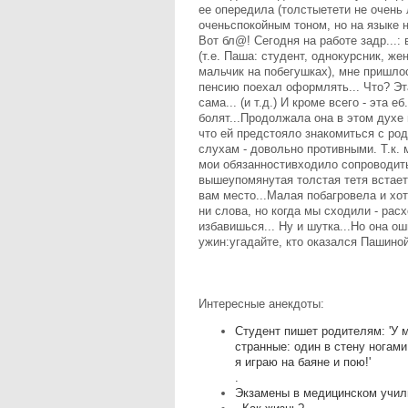
ее опередила (толстыетети не очень
оченьспокойным тоном, но на языке 
Вот бл@! Сегодня на работе задр...:
(т.е. Паша: студент, однокурсник, же
мальчик на побегушках), мне пришло
пенсию поехал оформлять... Что? Эт
сама... (и т.д.) И кроме всего - эта е
болят...Продолжала она в этом духе 
что ей предстояло знакомиться с ро
слухам - довольно противными. Т.к. 
мои обязанностивходило сопроводить
вышеупомянутая толстая тетя встает
вам место...Малая побагровела и хо
ни слова, но когда мы сходили - рас
избавишься... Hу и шутка...Hо она о
ужин:угадайте, кто оказался Пашин
Интересные анекдоты:
Студент пишет родителям: 'У м
странные: один в стену ногами
я играю на баяне и пою!'
.
Экзамены в медицинском учил