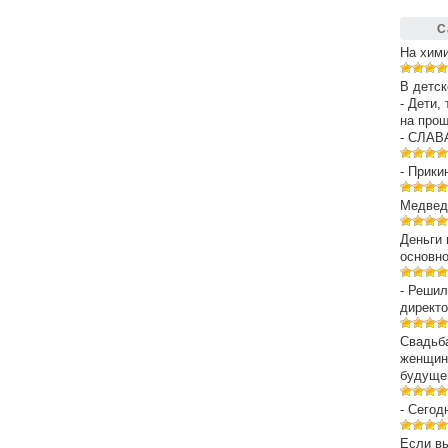
С
На хим
В детск
- Дети,
на про
- СЛАВ
- Прики
Медведе
Деньги 
основн
- Решил
директо
Свадьба
женщин
будуще
- Сегод
Если вы