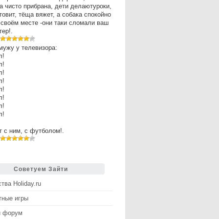
а чисто прибрана, дети делаютуроки,
товит, тёща вяжет, а собака спокойно
 своём месте -они таки сломали ваш
ер!.
мужу у телевизора:
л!
л!
л!
л!
л!
л!
л!
л!
рт с ним, с футболом!.
Советуем Зайти
тва Holiday.ru
тные игры
й форум