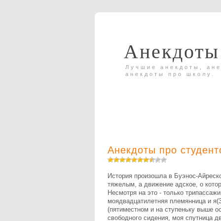
Анекдоты
Лучшие анекдоты, ане
анекдоты про школу.
Анекдоты про студент
История произошла в Буэнос-Айреско
тяжелым, а движение адское, о кот
Hесмотря на это - только трипассажи
моядвадцатилетняя племянница и я(
(пятиместном и на ступеньку выше ос
свободного сидения, моя спутница дв