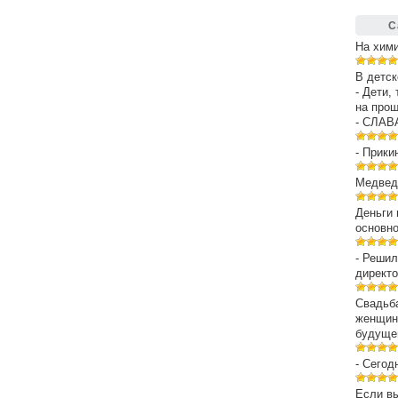
С
На хим
В детск
- Дети,
на про
- СЛАВ
- Прики
Медведе
Деньги 
основн
- Решил
директо
Свадьба
женщин
будуще
- Сегод
Если вы