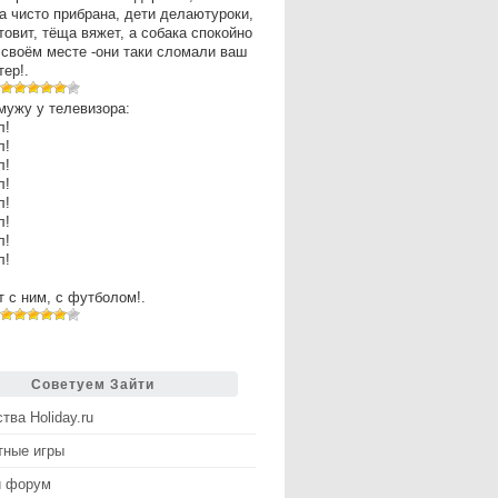
а чисто прибрана, дети делаютуроки,
товит, тёща вяжет, а собака спокойно
 своём месте -они таки сломали ваш
ер!.
мужу у телевизора:
л!
л!
л!
л!
л!
л!
л!
л!
рт с ним, с футболом!.
Советуем Зайти
тва Holiday.ru
тные игры
й форум