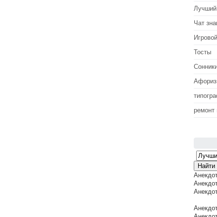
Лучший
Чат зна
Игровой
Тосты
Сонник
Афори
типогр
ремонт
Анекдо
Анекдот
Анекдот
Анекдот
Анекдот