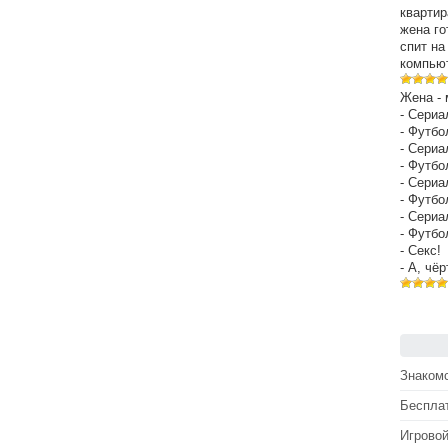
квартир
жена го
спит на
компьют
Жена - 
- Сериа
- Футбо
- Сериа
- Футбо
- Сериа
- Футбо
- Сериа
- Футбо
- Секс!
- А, чё
Знакомс
Беспла
Игрово