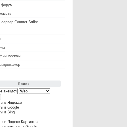
 форум
комств
 сервер Counter Strike
и
змы
афии москвы
 видеокамер
Поиск
ты в Яндексе
ы в Google
ы в Bing
ы в Яндекс.Картинках
ы в картинках Google