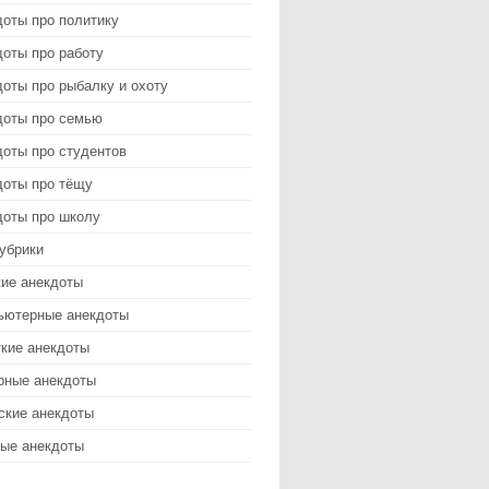
доты про политику
оты про работу
оты про рыбалку и охоту
доты про семью
доты про студентов
доты про тёщу
доты про школу
убрики
кие анекдоты
ьютерные анекдоты
ткие анекдоты
рные анекдоты
ские анекдоты
ые анекдоты