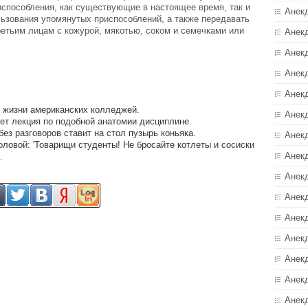
испособления, как существующие в настоящее время, так и
Анек
льзования упомянутых приспособлений, а также передавать
етьим лицам с кожурой, мякотью, соком и семечками или
Анек
Анек
Анек
Анек
 жизни американских колледжей.
Анекд
ет лекция по подобной анатомии дисциплине.
без разговоров ставит на стол пузырь коньяка.
Анек
оловой: 'Товарищи студенты! Не бросайте котлеты и сосиски
Анек
.
Анек
Анек
Анек
Анек
Анек
Анек
Анек