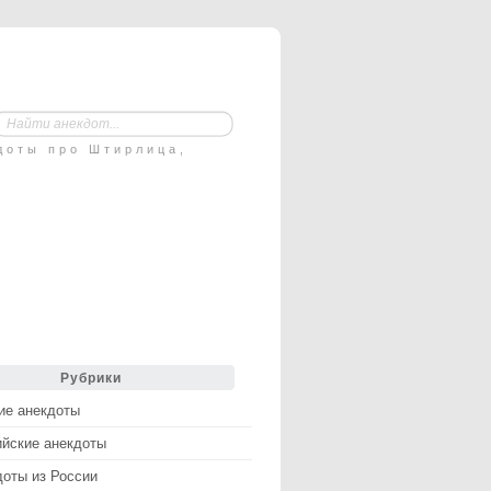
доты про Штирлица,
Рубрики
ие анекдоты
ийские анекдоты
доты из России