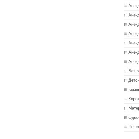
Анек
Анекд
Анекд
Анек
Анек
Анек
Анек
Без р
Детс
Комп
Коро
Мате
Одес
Пошл