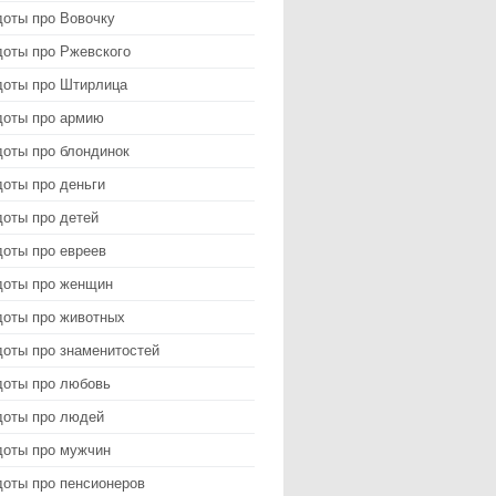
доты про Вовочку
доты про Ржевского
доты про Штирлица
доты про армию
доты про блондинок
оты про деньги
доты про детей
доты про евреев
доты про женщин
доты про животных
доты про знаменитостей
доты про любовь
доты про людей
доты про мужчин
доты про пенсионеров