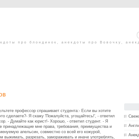
кдоты про блондинок, анекдоты про Вовочку, анек
ов
льтете профессор спрашивает студента:- Если вы хотите
это сделаете?- Я скажу 'Пожалуйста, угощайтесь!', - ответил
Свеж
ор. - Думайте как юрист!- Хорошо, - ответил студент. - Я
Англ
се принадлежащие мне права, требования, преимущества и
именуемую апельсин, совместно со всей его кожурой,
Анек
ом выжимать, разрезать, замораживать и иначе употреблять,