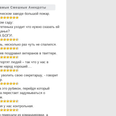
амые Смешные Анекдоты
ическом заводе большой пожар.
ом саду:
 тетенька уходит что нужно сказать ей
щанье?
А БОГУ!.
нь, несколько раз чуть не спалился.
в поздравил ветеранов в твиттере.
портят людей – так что у нас в
ом народ хороший….
 уволить свою секретаршу, - говорит
р.
 это рубикон, перейдя который
а перестает задумываться о
м.
ня у нас контрольная.
 приехали из командировки, а