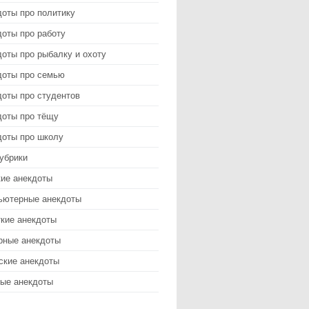
доты про политику
оты про работу
оты про рыбалку и охоту
доты про семью
доты про студентов
доты про тёщу
доты про школу
убрики
кие анекдоты
ьютерные анекдоты
ткие анекдоты
рные анекдоты
ские анекдоты
ые анекдоты