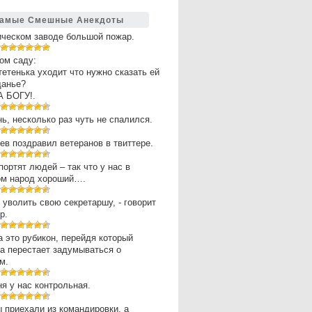
амые Смешные Анекдоты
ическом заводе большой пожар.
ом саду:
 тетенька уходит что нужно сказать ей
щанье?
А БОГУ!.
нь, несколько раз чуть не спалился.
в поздравил ветеранов в твиттере.
портят людей – так что у нас в
ом народ хороший….
 уволить свою секретаршу, - говорит
р.
 это рубикон, перейдя который
а перестает задумываться о
м.
ня у нас контрольная.
 приехали из командировки, а