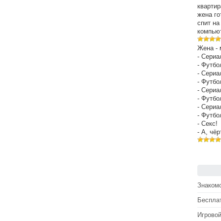
квартир
жена го
спит на
компьют
Жена - 
- Сериа
- Футбо
- Сериа
- Футбо
- Сериа
- Футбо
- Сериа
- Футбо
- Секс!
- А, чё
Знакомс
Беспла
Игрово