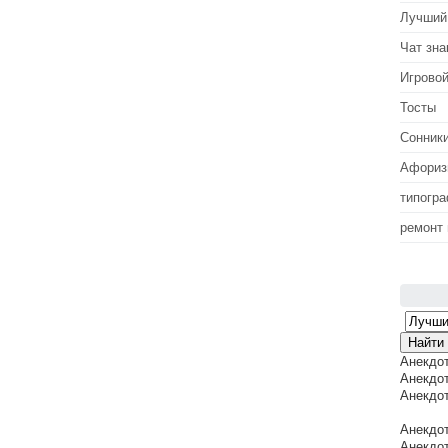
Лучший
Чат зна
Игровой
Тосты
Сонник
Афори
типогр
ремонт
Анекдо
Анекдот
Анекдот
Анекдот
Анекдот