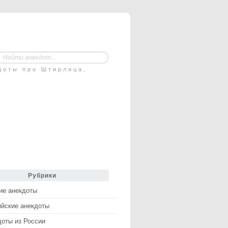
доты про Штирлица,
Рубрики
ие анекдоты
ийские анекдоты
доты из России