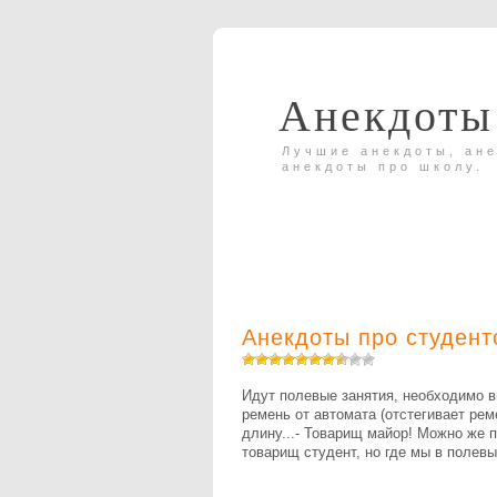
Анекдоты
Лучшие анекдоты, ане
анекдоты про школу.
Анекдоты про студент
Идут полевые занятия, необходимо в
ремень от автомата (отстегивает рем
длину...- Товарищ майор! Можно же п
товарищ студент, но где мы в полев