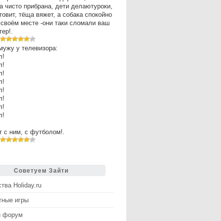
а чисто прибрана, дети делаютуроки,
товит, тёща вяжет, а собака спокойно
 своём месте -они таки сломали ваш
ер!.
мужу у телевизора:
л!
л!
л!
л!
л!
л!
л!
л!
рт с ним, с футболом!.
Советуем Зайти
тва Holiday.ru
тные игры
й форум