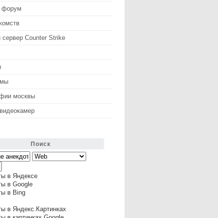
 форум
комств
 сервер Counter Strike
и
змы
афии москвы
 видеокамер
Поиск
ты в Яндексе
ы в Google
ы в Bing
ы в Яндекс.Картинках
ы в картинках Google