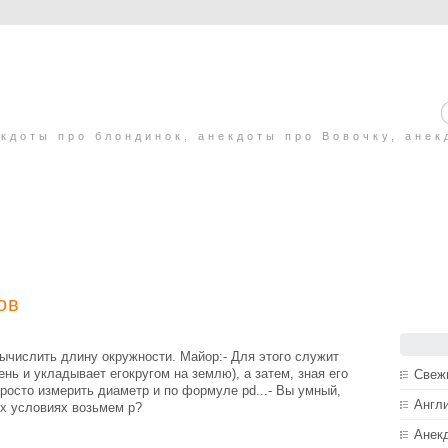
кдоты про блондинок, анекдоты про Вовочку, анек
ов
ычислить длину окружности. Майор:- Для этого служит
ень и укладывает егокругом на землю), а затем, зная его
Свеж
росто измерить диаметр и по формуле рd...- Вы умный,
Англ
ых условиях возьмем р?
Анек