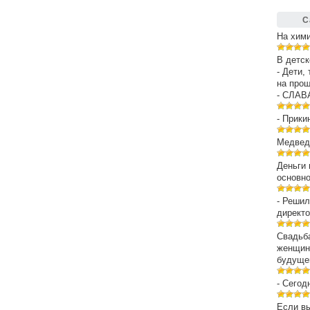
С
На хим
В детск
- Дети,
на про
- СЛАВ
- Прики
Медведе
Деньги 
основн
- Решил
директо
Свадьба
женщин
будуще
- Сегод
Если вы