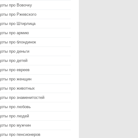
доты про Вовочку
доты про Ржевского
доты про Штирлица
доты про армию
доты про блондинок
оты про деньги
доты про детей
доты про евреев
доты про женщин
доты про животных
доты про знаменитостей
доты про любовь
доты про людей
доты про мужчин
доты про пенсионеров