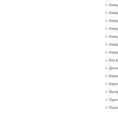
Анек
Анекд
Анекд
Анек
Анек
Анек
Анек
Без р
Детс
Комп
Коро
Мате
Одес
Пошл