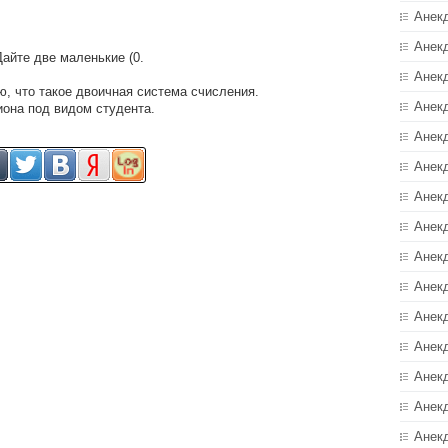
Анек
Анек
Дайте две маленькие (0.
Анек
ю, что такое двоичная система счисления.
Анек
она под видом студента.
Анек
Анекд
Анек
Анек
Анек
Анек
Анек
Анек
Анек
Анек
Анек