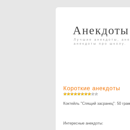
Анекдоты
Лучшие анекдоты, ане
анекдоты про школу.
Короткие анекдоты
Коктейль "Спящий засранец": 50 грам
Интересные анекдоты: