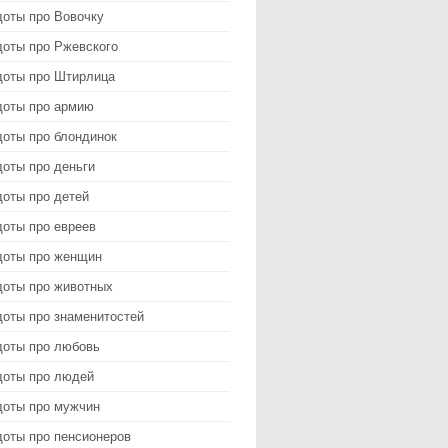
доты про Вовочку
доты про Ржевского
доты про Штирлица
доты про армию
доты про блондинок
оты про деньги
доты про детей
доты про евреев
доты про женщин
доты про животных
доты про знаменитостей
доты про любовь
доты про людей
доты про мужчин
доты про пенсионеров