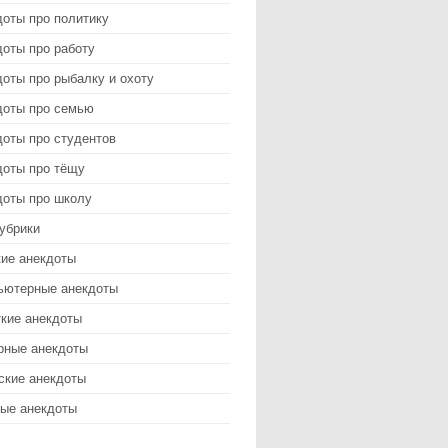
доты про политику
оты про работу
оты про рыбалку и охоту
доты про семью
доты про студентов
доты про тёщу
доты про школу
убрики
кие анекдоты
ьютерные анекдоты
ткие анекдоты
рные анекдоты
ские анекдоты
ые анекдоты