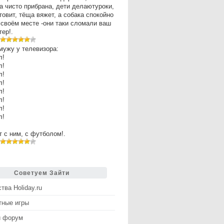
а чисто прибрана, дети делаютуроки,
товит, тёща вяжет, а собака спокойно
 своём месте -они таки сломали ваш
ер!.
мужу у телевизора:
л!
л!
л!
л!
л!
л!
л!
л!
рт с ним, с футболом!.
Советуем Зайти
тва Holiday.ru
тные игры
й форум