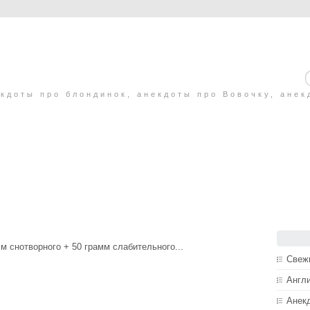
кдоты про блондинок, анекдоты про Вовочку, анек
м снотворного + 50 грамм слабительного...
Свеж
Англ
Анек