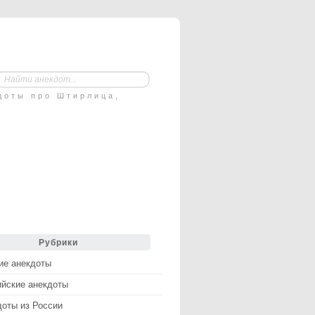
доты про Штирлица,
Рубрики
ие анекдоты
ийские анекдоты
доты из России