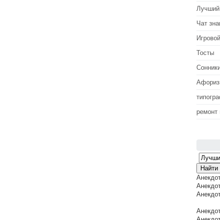
Лучший
Чат зна
Игровой
Тосты
Сонник
Афори
типогр
ремонт
Анекдо
Анекдот
Анекдот
Анекдот
Анекдот