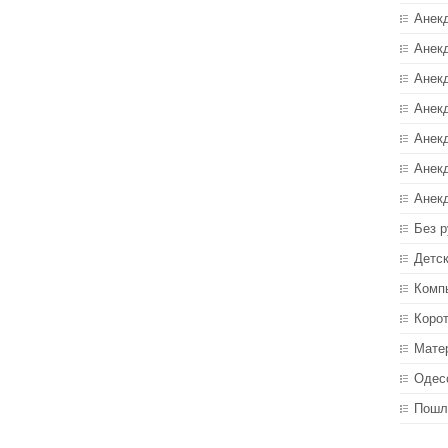
Анек
Анекд
Анекд
Анек
Анек
Анек
Анек
Без р
Детс
Комп
Коро
Мате
Одес
Пошл