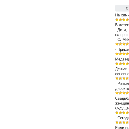
С
На хим
В детск
- Дети,
на про
- СЛАВ
- Прики
Медведе
Деньги 
основн
- Решил
директо
Свадьба
женщин
будуще
- Сегод
Если вы