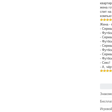
квартир
жена го
спит на
компьют
Жена - 
- Сериа
- Футбо
- Сериа
- Футбо
- Сериа
- Футбо
- Сериа
- Футбо
- Секс!
- А, чё
Знакомс
Беспла
Игрово