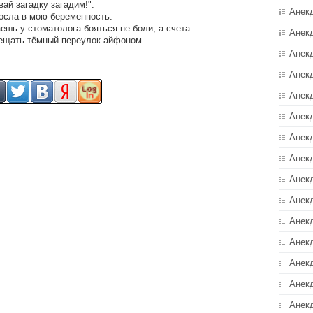
вай загадку загадим!".
Анек
осла в мою беременность.
аешь у стоматолога бояться не боли, а счета.
Анек
вещать тёмный переулок айфоном.
Анек
Анек
Анек
Анекд
Анек
Анек
Анек
Анек
Анек
Анек
Анек
Анек
Анек