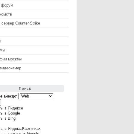
 форум
комств
 сервер Counter Strike
и
змы
афии москвы
 видеокамер
Поиск
ты в Яндексе
ы в Google
ы в Bing
ы в Яндекс.Картинках
ы в картинках Google