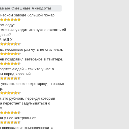
амые Смешные Анекдоты
ическом заводе большой пожар.
ом саду:
 тетенька уходит что нужно сказать ей
щанье?
А БОГУ!.
нь, несколько раз чуть не спалился.
в поздравил ветеранов в твиттере.
портят людей – так что у нас в
ом народ хороший….
 уволить свою секретаршу, - говорит
р.
 это рубикон, перейдя который
а перестает задумываться о
м.
ня у нас контрольная.
 приехали из командировки, а