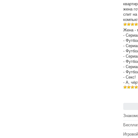
квартир
жена го
спит на
компьют
Жена - 
- Сериа
- Футбо
- Сериа
- Футбо
- Сериа
- Футбо
- Сериа
- Футбо
- Секс!
- А, чё
Знакомс
Беспла
Игрово