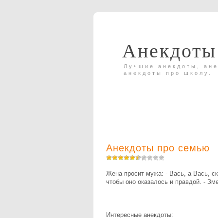
Анекдоты
Лучшие анекдоты, ане
анекдоты про школу.
Анекдоты про семью
Жена просит мужа: - Вась, а Вась, с
чтобы оно оказалось и правдой. - З
Интересные анекдоты: