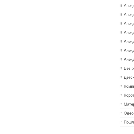
Анек
Анекд
Анекд
Анек
Анек
Анек
Анек
Без р
Детс
Комп
Коро
Мате
Одес
Пошл