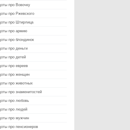
доты про Вовочку
доты про Ржевского
доты про Штирлица
доты про армию
доты про блондинок
оты про деньги
доты про детей
доты про евреев
доты про женщин
доты про животных
доты про знаменитостей
доты про любовь
доты про людей
доты про мужчин
доты про пенсионеров