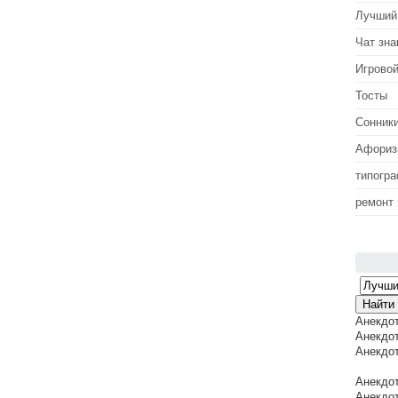
Лучший
Чат зна
Игровой
Тосты
Сонник
Афори
типогр
ремонт
Анекдо
Анекдот
Анекдот
Анекдот
Анекдот