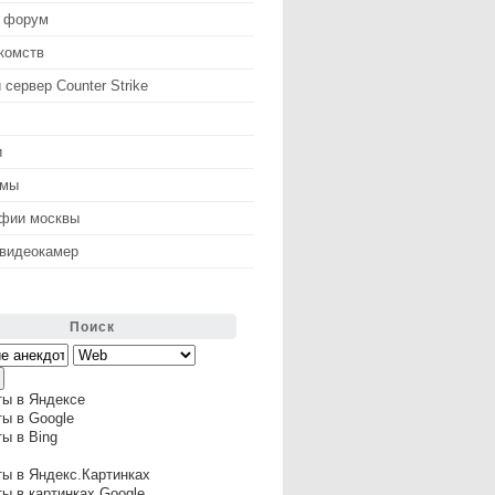
 форум
комств
 сервер Counter Strike
и
змы
афии москвы
 видеокамер
Поиск
ты в Яндексе
ы в Google
ы в Bing
ы в Яндекс.Картинках
ы в картинках Google