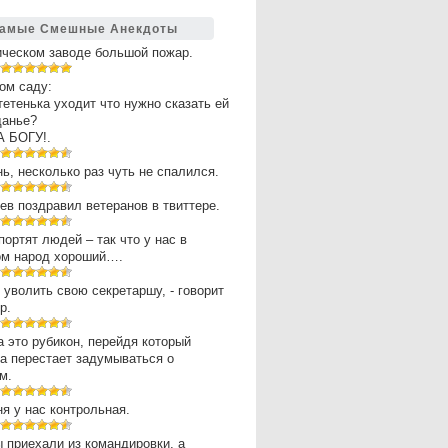
амые Смешные Анекдоты
ическом заводе большой пожар.
ом саду:
 тетенька уходит что нужно сказать ей
щанье?
А БОГУ!.
нь, несколько раз чуть не спалился.
в поздравил ветеранов в твиттере.
портят людей – так что у нас в
ом народ хороший….
 уволить свою секретаршу, - говорит
р.
 это рубикон, перейдя который
а перестает задумываться о
м.
ня у нас контрольная.
 приехали из командировки, а