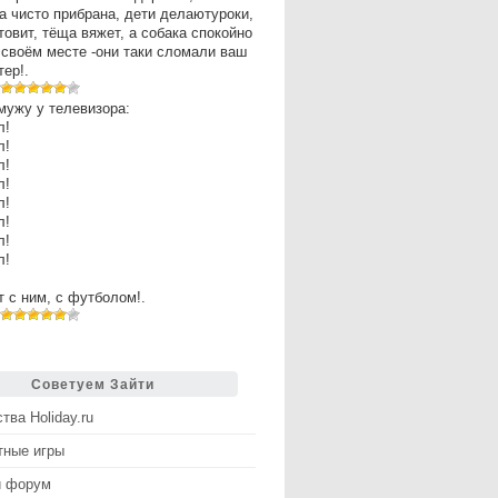
а чисто прибрана, дети делаютуроки,
товит, тёща вяжет, а собака спокойно
 своём месте -они таки сломали ваш
ер!.
мужу у телевизора:
л!
л!
л!
л!
л!
л!
л!
л!
рт с ним, с футболом!.
Советуем Зайти
тва Holiday.ru
тные игры
й форум