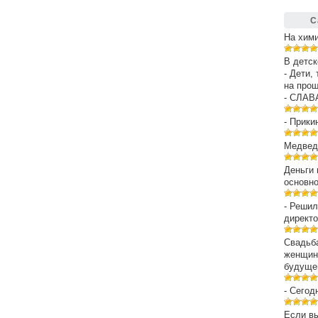
С
На хим
В детск
- Дети,
на про
- СЛАВ
- Прики
Медведе
Деньги 
основн
- Решил
директо
Свадьба
женщин
будуще
- Сегод
Если вы