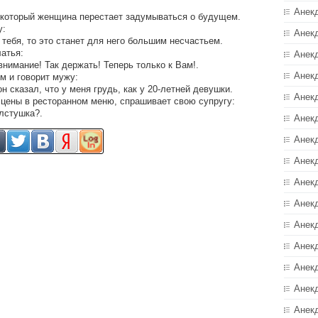
Анек
 который женщина перестает задумываться о будущем.
у:
Анек
 тебя, то это станет для него большим несчастьем.
латья:
Анек
внимание! Так держать! Теперь только к Вам!.
Анек
м и говорит мужу:
он сказал, что у меня грудь, как у 20-летней девушки.
Анек
цены в ресторанном меню, спрашивает свою супругу:
олстушка?.
Анекд
Анек
Анек
Анек
Анек
Анек
Анек
Анек
Анек
Анек