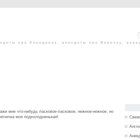
кдоты про блондинок, анекдоты про Вовочку, анек
кажи мне что-нибудь ласковое-ласковое, нежное-нежное, но
меючечка моя подколодненькая!
Свеж
Англ
Анек