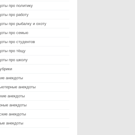
доты про политику
оты про работу
оты про рыбалку и охоту
доты про семью
доты про студентов
доты про тёщу
доты про школу
убрики
кие анекдоты
ьютерные анекдоты
ткие анекдоты
рные анекдоты
ские анекдоты
ые анекдоты