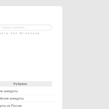
доты про Штирлица,
Рубрики
ие анекдоты
ийские анекдоты
доты из России