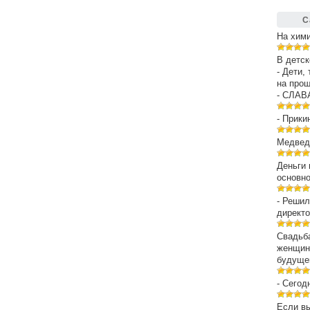
С
На хим
В детск
- Дети,
на про
- СЛАВ
- Прики
Медведе
Деньги 
основн
- Решил
директо
Свадьба
женщин
будуще
- Сегод
Если вы