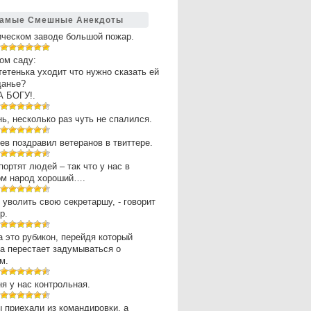
амые Смешные Анекдоты
ическом заводе большой пожар.
ом саду:
 тетенька уходит что нужно сказать ей
щанье?
А БОГУ!.
нь, несколько раз чуть не спалился.
в поздравил ветеранов в твиттере.
портят людей – так что у нас в
ом народ хороший….
 уволить свою секретаршу, - говорит
р.
 это рубикон, перейдя который
а перестает задумываться о
м.
ня у нас контрольная.
 приехали из командировки, а