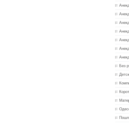
Анек
Анекд
Анекд
Анек
Анек
Анек
Анек
Без р
Детс
Комп
Коро
Мате
Одес
Пошл