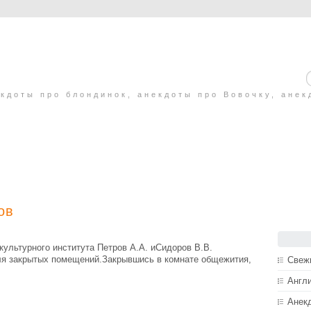
кдоты про блондинок, анекдоты про Вовочку, анек
ов
культурного института Петров А.А. иСидоров В.В.
ля закрытых помещений.Закрывшись в комнате общежития,
Свеж
Англ
Анек