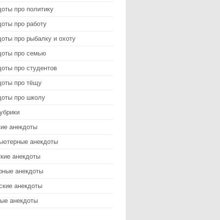
доты про политику
оты про работу
оты про рыбалку и охоту
доты про семью
доты про студентов
доты про тёщу
доты про школу
убрики
кие анекдоты
ьютерные анекдоты
ткие анекдоты
рные анекдоты
ские анекдоты
ые анекдоты