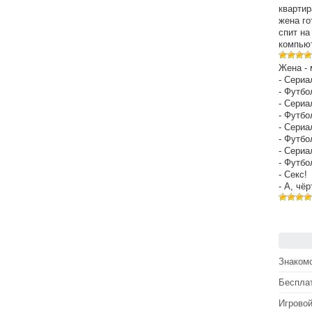
квартир
жена го
спит на
компьют
Жена - 
- Сериа
- Футбо
- Сериа
- Футбо
- Сериа
- Футбо
- Сериа
- Футбо
- Секс!
- А, чё
Знакомс
Беспла
Игрово