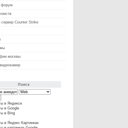
 форум
комств
 сервер Counter Strike
и
змы
афии москвы
 видеокамер
Поиск
ты в Яндексе
ы в Google
ы в Bing
ы в Яндекс.Картинках
ы в картинках Google