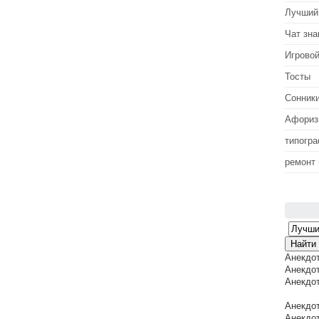
Лучший
Чат зна
Игровой
Тосты
Сонник
Афори
типогр
ремонт
Анекдо
Анекдот
Анекдот
Анекдот
Анекдот