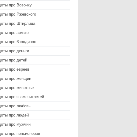
доты про Вовочку
доты про Ржевского
доты про Штирлица
доты про армию
доты про блондинок
оты про деньги
доты про детей
доты про евреев
доты про женщин
доты про животных
доты про знаменитостей
доты про любовь
доты про людей
доты про мужчин
доты про пенсионеров