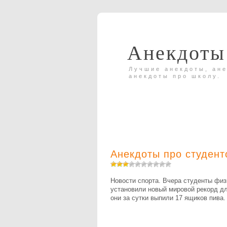
Анекдоты
Лучшие анекдоты, ане
анекдоты про школу.
Анекдоты про студент
Новости спорта. Вчера студенты физ
установили новый мировой рекорд д
они за сутки выпили 17 ящиков пива.