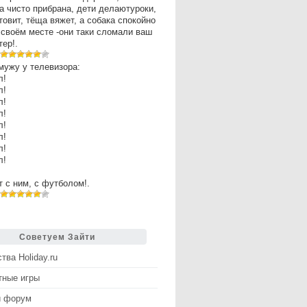
а чисто прибрана, дети делаютуроки,
товит, тёща вяжет, а собака спокойно
 своём месте -они таки сломали ваш
ер!.
мужу у телевизора:
л!
л!
л!
л!
л!
л!
л!
л!
рт с ним, с футболом!.
Советуем Зайти
тва Holiday.ru
тные игры
й форум