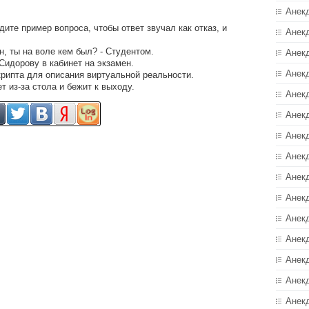
Анек
ите пример вопроса, чтобы ответ звучал как отказ, и
Анек
н, ты на воле кем был? - Студентом.
Анек
Сидорову в кабинет на экзамен.
Анек
крипта для описания виртуальной реальности.
 из-за стола и бежит к выходу.
Анек
Анекд
Анек
Анек
Анек
Анек
Анек
Анек
Анек
Анек
Анек