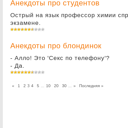
Анекдоты про студентов
Острый на язык профессор химии сп
экзамене.
Анекдоты про блондинок
- Алло! Это 'Секс по телефону'?
- Да.
«
1
2
4
5
10
20
30
»
Последняя »
3
...
...