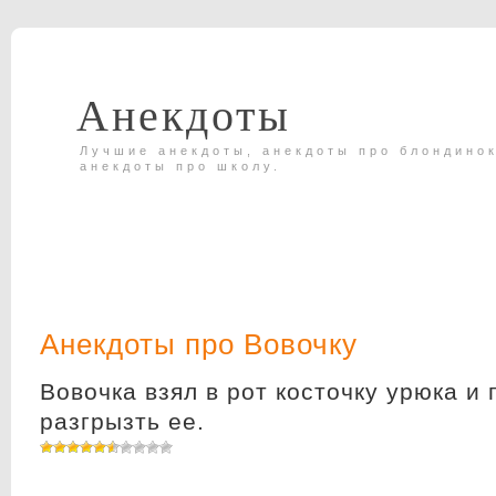
Анекдоты
Лучшие анекдоты, анекдоты про блондинок
анекдоты про школу.
Анекдоты про Вовочку
Вовочка взял в рот косточку урюка и
разгрызть ее.